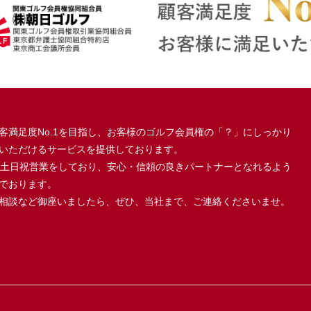
ＲＡＫＡＤＡＮ
ＪＩＧＯＬＦ
相談
-
-
-
富士籠坂36GC)
GC富士コース
70
110
-
-
富士国際GC）
場東名CC（旧
格安物件
16.5
格安物件
11
御殿場）
客満足度No.1を目指し、お客様のゴルフ会員権の「？」にしっかり
いただけるサービスを提供しております。
格安物件
5.5（充当制
、土日祝営業をしており、安心・信頼の良きパートナーとなれるよう
格安物件
11(充当制度
チサン
度最大無
最大無料）
でおります。
料）
相談など御座いましたら、ぜひ、当社まで、ご連絡くださいませ。
宮GC
25
33
10
22
平原GC
格安物件
44
格安物件
33
見ヶ丘
15
44
-
-