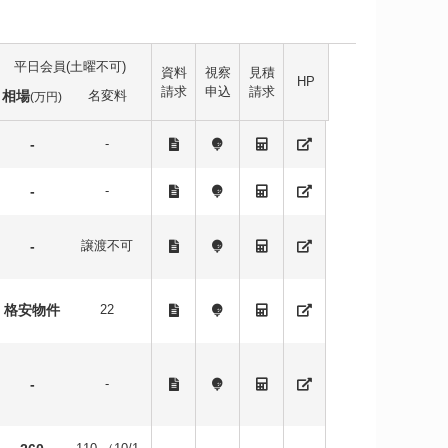
平日会員(土曜不可)
資料
視察
見積
HP
請求
申込
請求
相場
名変料
(万円)
-
-
-
-
-
譲渡不可
格安物件
22
-
-