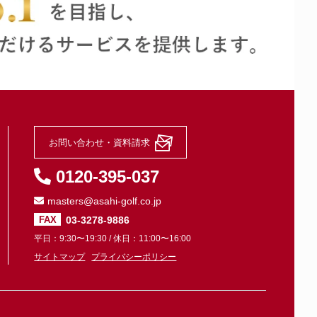
-
-
-
-
-
-
お問い合わせ・資料請求
0120-395-037
-
-
masters@asahi-golf.co.jp
03-3278-9886
FAX
格安物件
11
平日：9:30〜19:30 / 休日：11:00〜16:00
サイトマップ
プライバシーポリシー
格安物件
22
-
-