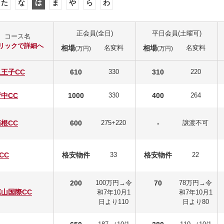
た
な
は
ま
や
ら
わ
正会員(全日)
平日会員(土曜可)
コース名
リックで詳細へ
相場
名変料
相場
名変料
(万円)
(万円)
八王子CC
610
330
310
220
府中CC
1000
330
400
264
箱根CC
600
275+220
-
譲渡不可
CC
格安物件
33
格安物件
22
200
100万円→令
70
78万円→令
葉山国際CC
和7年10月1
和7年10月1
日より110
日より80