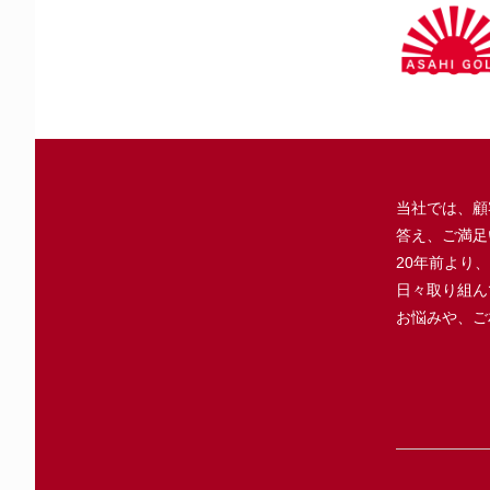
ＧＯ
ＦＵ
静岡県
（旧
三甲
静岡県
（旧
御殿
静岡県
富士
当社では、顧
答え、ご満足
20年前より
富士
静岡県
日々取り組ん
お悩みや、ご
富士
静岡県
富士
静岡県
富士
静岡県