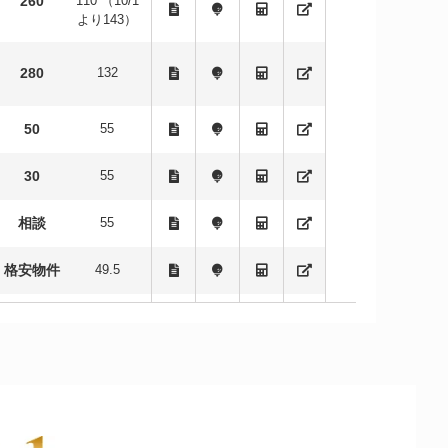
260
110 （10/1
より143）
280
132
50
55
30
55
相談
55
格安物件
49.5
-
-
50
22
-