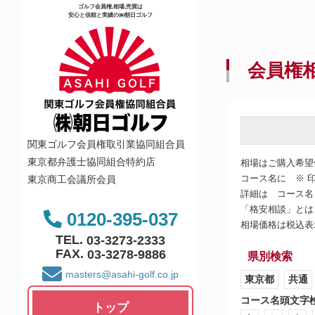
ゴルフ会員権,相場,売買は
安心と信頼と実績の㈱朝日ゴルフ
会員権
関東ゴルフ会員権取引業協同組合員
東京都弁護士協同組合特約店
相場はご購入希望
コース名に ※ 
東京商工会議所会員
詳細は コース名
「格安相談」とは
0120-395-037
相場価格は税込表
TEL.
03-3273-2333
FAX.
03-3278-9886
県別検索
masters@asahi-golf.co.jp
東京都
共通
コース名頭文字
トップ