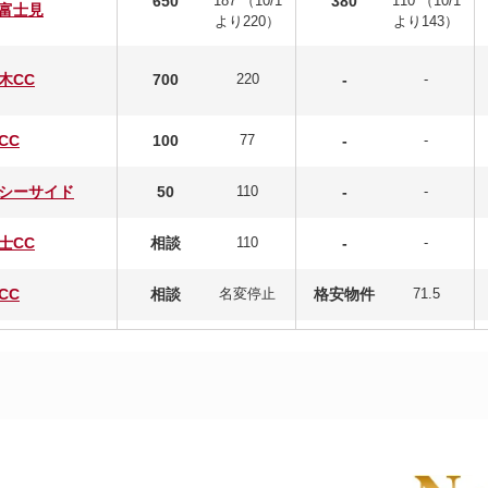
650
187 （10/1
380
110 （10/1
富士見
より220）
より143）
木CC
700
220
-
-
CC
100
77
-
-
シーサイド
50
110
-
-
士CC
相談
110
-
-
CC
相談
名変停止
格安物件
71.5
エース
相談
名変停止
-
-
GC
140
44
-
-
小山GC
200
110
33
110