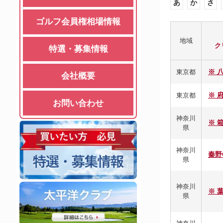
あ
か
さ
ゴルフ会員権相場情報
地域
ク
特選・募集情報
※ 
東京都
会社概要
※ 
東京都
お問い合わせ
神奈川
※ 
県
神奈川
秦野
県
神奈川
※ 
県