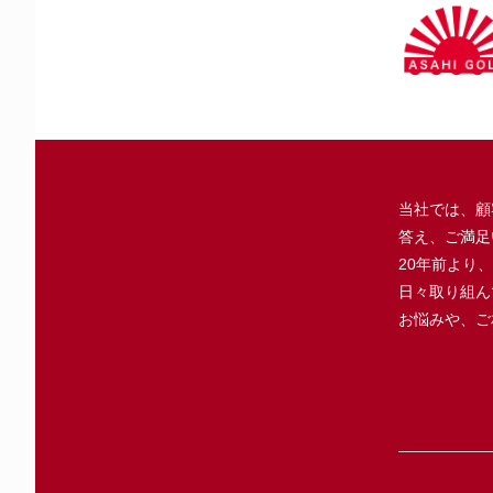
グラ
福島県
塩屋
福島県
白河
福島県
白河
福島県
当社では、顧
（閉
福島県
答え、ご満足
GC
20年前より
日々取り組ん
JG
福島県
お悩みや、ご
スＧ
白河
福島県
グリ