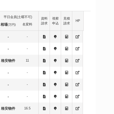
平日会員(土曜不可)
資料
視察
見積
HP
請求
申込
請求
相場
名変料
(万円)
-
-
-
-
格安物件
11
-
-
-
-
-
-
格安物件
16.5