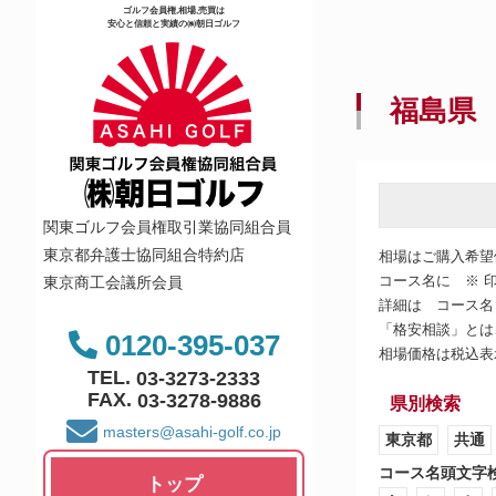
ゴルフ会員権,相場,売買は
安心と信頼と実績の㈱朝日ゴルフ
福島県
関東ゴルフ会員権取引業協同組合員
東京都弁護士協同組合特約店
相場はご購入希望
コース名に ※ 
東京商工会議所会員
詳細は コース名
「格安相談」とは
0120-395-037
相場価格は税込表
TEL.
03-3273-2333
FAX.
03-3278-9886
県別検索
masters@asahi-golf.co.jp
東京都
共通
コース名頭文字
トップ