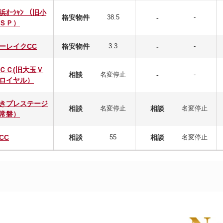
浜ｵｰｼｬﾝ （旧小
格安物件
38.5
-
-
ＳＰ）
ーレイクCC
格安物件
3.3
-
-
ＣＣ(旧大玉Ｖ
相談
名変停止
-
-
ロイヤル）
きプレステージ
相談
名変停止
相談
名変停止
常磐）
CC
相談
55
相談
名変停止
熱海CC
格安物件
5.5
-
-
GC
相談
名変停止
相談
名変停止
ステージCC
閉鎖
-
-
-