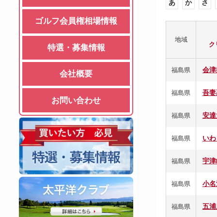
あ
か
さ
ゴルフ会員権相場情報
地域
ク
特選・募集情報
会津
福島県
会社概要
吾妻
福島県
お問い合わせ
安達
福島県
いわ
福島県
宇津
福島県
小名
福島県
五浦
福島県