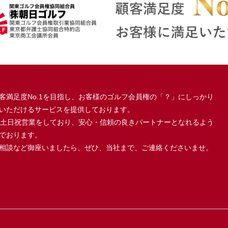
ンディ那須白河
42
22
-
-
崎CC
15
10.78
格安物件
6.6
高原CC
36
名変停止
18
名変停止
国際CC
16
5.5
-
-
客満足度No.1を目指し、お客様のゴルフ会員権の「？」にしっかり
鎖予定）新白河
閉鎖
-
-
-
いただけるサービスを提供しております。
、土日祝営業をしており、安心・信頼の良きパートナーとなれるよう
でおります。
Mセベバレステロ
2022/5閉鎖
2022/5閉鎖
-
-
相談など御座いましたら、ぜひ、当社まで、ご連絡くださいませ。
Ｃいわき
格安物件
22万円 但
し、福島在
メドウGC
-
-
住、本社所
在法人は5.5
ーンアカデミー