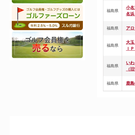
小名
福島県
名浜
アロ
福島県
大玉
福島県
ＩＰ
いわ
福島県
（旧
鹿島
福島県
郡山
福島県
郡山
福島県
クレ
福島県