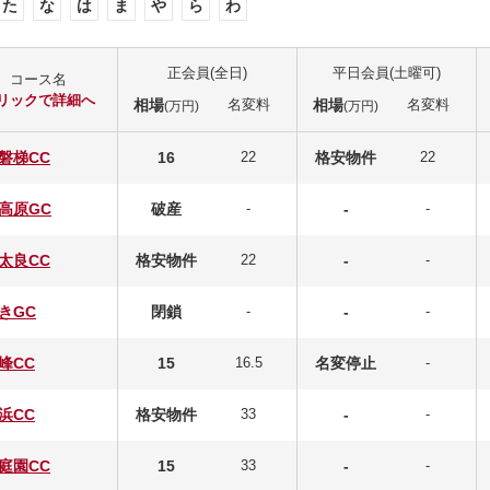
た
な
は
ま
や
ら
わ
正会員(全日)
平日会員(土曜可)
コース名
リックで詳細へ
相場
名変料
相場
名変料
(万円)
(万円)
磐梯CC
16
22
格安物件
22
高原GC
破産
-
-
-
太良CC
格安物件
22
-
-
きGC
閉鎖
-
-
-
峰CC
15
16.5
名変停止
-
浜CC
格安物件
33
-
-
庭園CC
15
33
-
-