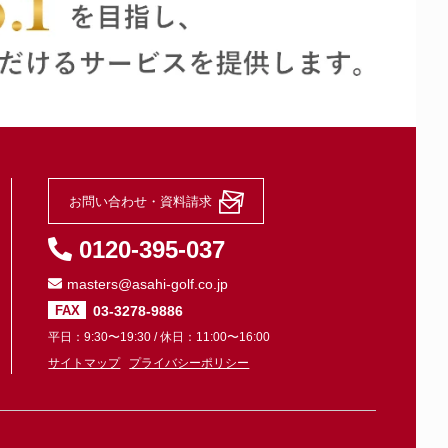
23
11
-
-
-
-
-
-
お問い合わせ・資料請求
-
-
0120-395-037
-
-
masters@asahi-golf.co.jp
03-3278-9886
FAX
平日：9:30〜19:30 / 休日：11:00〜16:00
サイトマップ
プライバシーポリシー
-
-