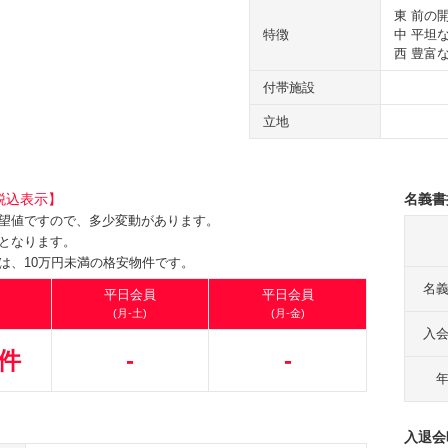
東 前の
特徴
中 平坦
西 豊富
付帯施設
立地
税込表示】
名義書
望値ですので、多少変動があります。
となります。
は、10万円未満の格安物件です。
名
平日会員
平日会員
(月-土)
(月-金)
入
件
-
-
入退会