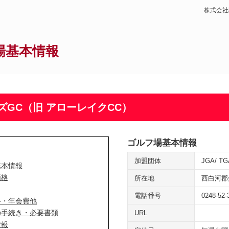
株式会社
場基本情報
ズGC（旧 アローレイクCC）
ゴルフ場基本情報
加盟団体
JGA
TG
基本情報
価格
所在地
西白河郡
電話番号
0248-52-
料・年会費他
の手続き・必要書類
URL
情報