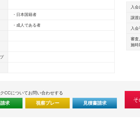
入会
・日本国籍者
譲渡
・成人である者
入会
審査
施時
プ
クCCについてお問い合わせする
そ
料請求
視察プレー
見積書請求