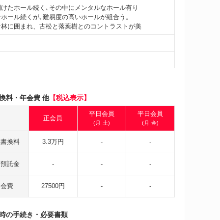
開けたホール続く､その中にメンタルなホール有り
なホール続くが､難易度の高いホールが組合う。
な林に囲まれ、古松と落葉樹とのコントラストが美
換料・年会費 他
【税込表示】
平日会員
平日会員
正会員
(月-土)
(月-金)
義書換料
3.3万円
-
-
会預託金
-
-
-
年会費
27500円
-
-
時の手続き・必要書類