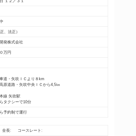
日 １２／３１
中
（正、法正）
開発株式会社
０万円
車道・矢吹ＩＣより８km
高原道路・矢吹中央ＩＣから4,5㎞
本線 矢吹駅
らタクシーで10分
ら予約制で運行
全長:
コースレート: