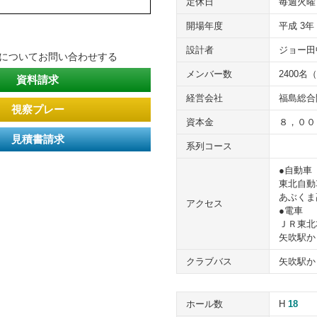
定休日
毎週火曜
開場年度
平成 3年
設計者
ジョー田
Cについてお問い合わせする
メンバー数
2400名
資料請求
経営会社
福島総合
視察プレー
資本金
８，００
見積書請求
系列コース
●自動車
東北自動
あぶくま
アクセス
●電車
ＪＲ東北
矢吹駅か
クラブバス
矢吹駅か
ホール数
H
18