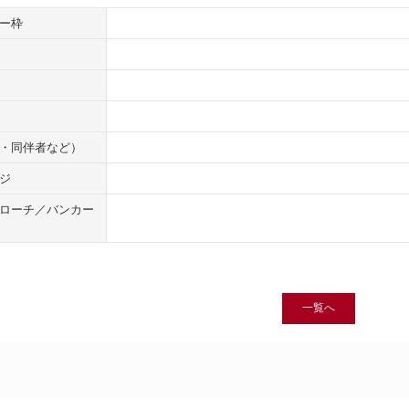
ー枠
・同伴者など）
ジ
ローチ／バンカー
一覧へ