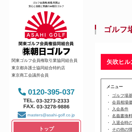
ゴルフ会員権,相場,売買は
安心と信頼と実績の㈱朝日ゴルフ
ゴルフ
関東ゴルフ会員権取引業協同組合員
矢吹ヒル
東京都弁護士協同組合特約店
東京商工会議所会員
メニュー
0120-395-037
ゴルフ場
TEL.
03-3273-2333
会員相場
FAX.
03-3278-9886
入会条件
masters@asahi-golf.co.jp
名義書換
入退会時
トップ
その他の