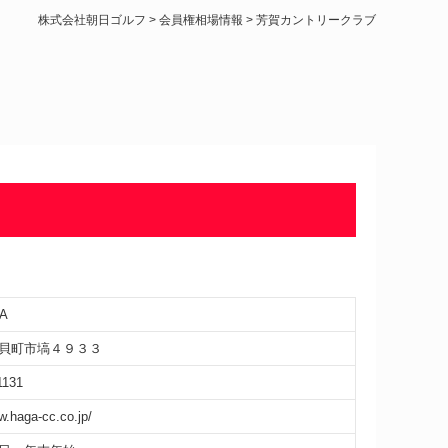
株式会社朝日ゴルフ
>
会員権相場情報
>
芳賀カントリークラブ
A
貝町市塙４９３３
1131
w.haga-cc.co.jp/