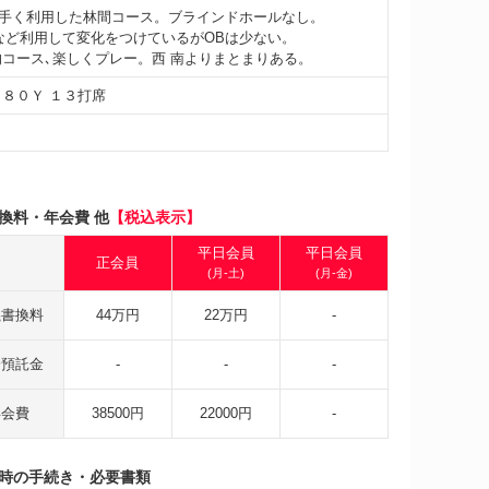
手く利用した林間コース。ブラインドホールなし。
など利用して変化をつけているがOBは少ない。
的コース､楽しくプレー。西 南よりまとまりある。
１８０Ｙ １３打席
換料・年会費 他
【税込表示】
平日会員
平日会員
正会員
(月-土)
(月-金)
義書換料
44万円
22万円
-
会預託金
-
-
-
年会費
38500円
22000円
-
時の手続き・必要書類