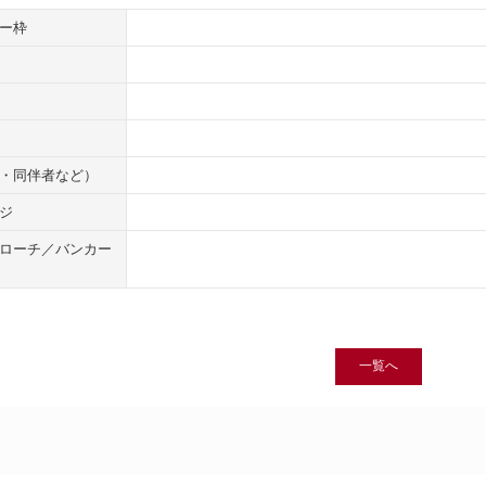
ー枠
・同伴者など）
ジ
ローチ／バンカー
一覧へ