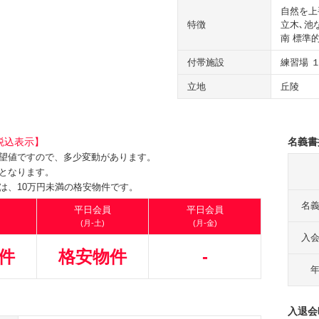
自然を上
特徴
立木､池
南 標準
付帯施設
練習場 
立地
丘陵
税込表示】
名義書
望値ですので、多少変動があります。
となります。
は、10万円未満の格安物件です。
名
平日会員
平日会員
(月-土)
(月-金)
入
件
格安物件
-
入退会