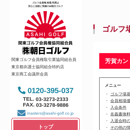
ゴルフ会員権,相場,売買は
安心と信頼と実績の㈱朝日ゴルフ
ゴルフ
関東ゴルフ会員権取引業協同組合員
芳賀カン
東京都弁護士協同組合特約店
東京商工会議所会員
メニュー
0120-395-037
ゴルフ場
TEL.
03-3273-2333
会員相場
FAX.
03-3278-9886
入会条件
masters@asahi-golf.co.jp
名義書換
入退会時
トップ
その他の