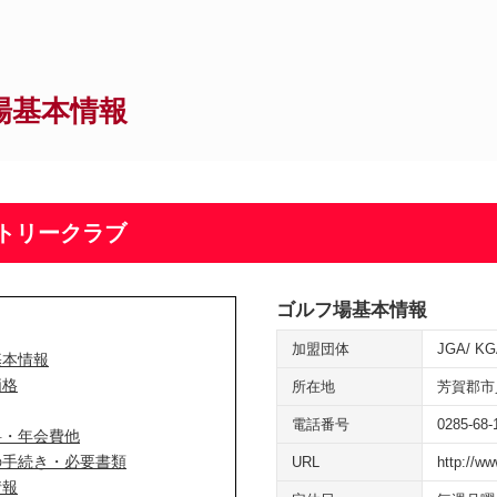
場基本情報
トリークラブ
ゴルフ場基本情報
加盟団体
JGA
KG
基本情報
価格
所在地
芳賀郡市
電話番号
0285-68-
料・年会費他
の手続き・必要書類
URL
http://ww
情報