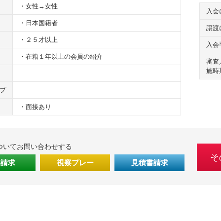
・女性→女性
入会
・日本国籍者
譲渡
・２５才以上
入会
・在籍１年以上の会員の紹介
審査
施時
プ
・面接あり
ついてお問い合わせする
そ
料請求
視察プレー
見積書請求