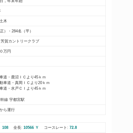
日，年末年始
年
土木
（正）・284名（平）
 芳賀カントリークラブ
０万円
車道・鹿沼ＩＣより45ｋｍ
動車道・真岡ＩＣより20ｋｍ
車道・水戸ＣＩより45ｋｍ
新幹線 宇都宮駅
から運行
 108
全長:
10566 Ｙ
コースレート:
72.8