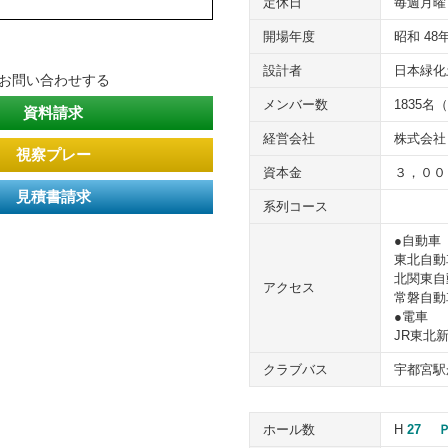
定休日
毎週月曜
開場年度
昭和 48
設計者
日本緑化
てお問い合わせする
メンバー数
1835名
資料請求
経営会社
株式会社
視察プレー
資本金
３，００
見積書請求
系列コース
●自動車
東北自動
北関東自
アクセス
常磐自動
●電車
JR東北
クラブバス
宇都宮駅
ホール数
H
27
Ｐ