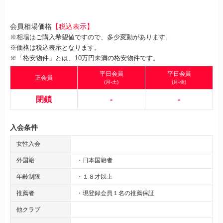
会員相場価格
【税込表示】
※相場はご購入希望値ですので、多少変動があります。
※価格は税込表示となります。
※「格安物件」とは、10万円未満の格安物件です。
平日会員
平日会員
正会員
(月-土)
(月-金)
閉鎖
-
-
入会条件
女性入会
外国籍
・日本国籍者
年齢制限
・１８才以上
推薦者
・現登録会員１名の推薦保証
他クラブ