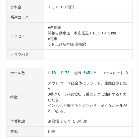
資本金
１，０００万円
系列コース
●自動車
関越自動車道・本庄児玉ＩＣより４３km
アクセス
●電車
ＪＲ上越新幹線 高崎駅
クラブバス
ホール数
H
18
Ｐ 72
全長:
6451 Ｙ
コースレート:
0
アウト コースは全体にフラット、距離は少し短
め。
3番グリーン前の池、5番ロングは油断すると大
特徴
たたき。
イン 少し油断すると大たたきしそうなホールが
2，3ある。
付帯施設
練習場 ７０Ｙ １３打席
立地
丘陵