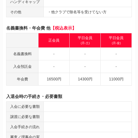
ハンディキャップ
その他
・他クラブで除名等を受けてない方
名義書換料・年会費 他
【税込表示】
平日会員
平日会員
正会員
(月-土)
(月-金)
名義書換料
-
-
-
入会預託金
-
-
-
年会費
16500円
14300円
11000円
入退会時の手続き・必要書類
入会に必要な書類
譲渡に必要な書類
入会手続きの流れ
審査／理事会の実