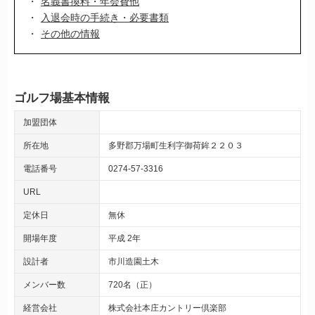
名義書換料・年会費他
入退会時の手続き・必要書類
その他の情報
ゴルフ場基本情報
加盟団体
所在地
多野郡万場町生利字御荷鉾２２０３
電話番号
0274-57-3316
URL
定休日
無休
開場年度
平成 2年
設計者
市川造園土木
メンバー数
720名（正）
経営会社
株式会社本庄カントリー倶楽部