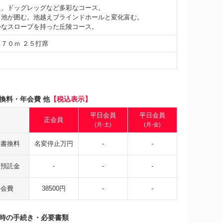
え、ドッグレッグなど多彩なコース。
と池が囲む。池越えブラインドホールと変化富む。
かなスロープを持った丘陵コース。
２７０ｍ ２５打席
換料・年会費 他
【税込表示】
平日会員
平日会員
正会員
(月-土)
(月-金)
義書換料
名変停止万円
-
-
会預託金
-
-
-
年会費
38500円
-
-
時の手続き・必要書類