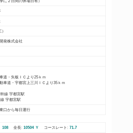
季に２日間の休場日有）
年
夫
正）
開発株式会社
車道・矢板ＩＣより25ｋｍ
動車道・宇都宮上三川ＩＣより35ｋｍ
新幹線 宇都宮駅
本線 宇都宮駅
東口から毎日運行
 108
全長:
10504 Ｙ
コースレート:
71.7