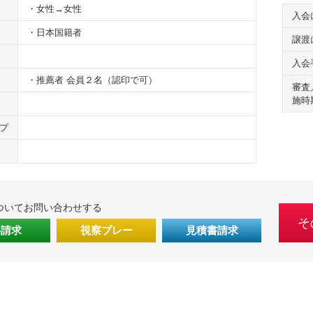
・女性→女性
入会
・日本国籍者
譲渡
入会
・推薦者 会員２名（認印で可）
審査
施時
プ
ついてお問い合わせする
そ
料請求
視察プレー
見積書請求