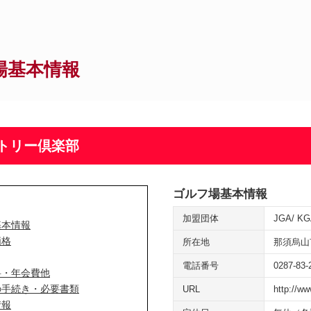
場基本情報
トリー倶楽部
ゴルフ場基本情報
加盟団体
JGA
KG
基本情報
価格
所在地
那須烏山
電話番号
0287-83-
料・年会費他
の手続き・必要書類
URL
http://ww
情報