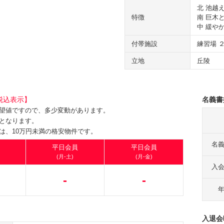
北 池越
特徴
南 巨木
中 緩や
付帯施設
練習場 
立地
丘陵
税込表示】
名義書
望値ですので、多少変動があります。
となります。
は、10万円未満の格安物件です。
名
平日会員
平日会員
(月-土)
(月-金)
入
-
-
入退会