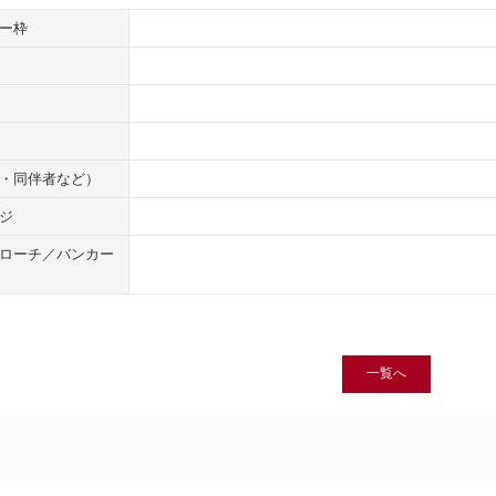
ー枠
・同伴者など）
ジ
ローチ／バンカー
一覧へ