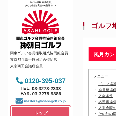
ゴルフ会員権,相場,売買は
安心と信頼と実績の㈱朝日ゴルフ
ゴルフ
関東ゴルフ会員権取引業協同組合員
風月カン
東京都弁護士協同組合特約店
東京商工会議所会員
メニュー
0120-395-037
ゴルフ場
TEL.
03-3273-2333
会員相場
FAX.
03-3278-9886
入会条件
masters@asahi-golf.co.jp
名義書換
入退会時
トップ
その他の