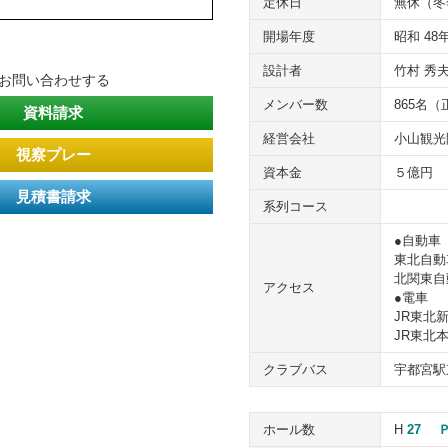
定休日
無休（冬
開場年度
昭和 48
設計者
竹村 秀
てお問い合わせする
メンバー数
865名（
資料請求
経営会社
小山観光
視察プレー
資本金
５億円
見積書請求
系列コース
●自動車
東北自動
北関東自
アクセス
●電車
JR東北
JR東北
クラブバス
宇都宮駅
ホール数
H
27
Ｐ