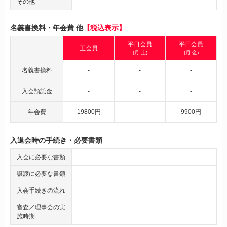
その他
名義書換料・年会費 他
【税込表示】
平日会員
平日会員
正会員
(月-土)
(月-金)
名義書換料
-
-
-
入会預託金
-
-
-
年会費
19800円
-
9900円
入退会時の手続き・必要書類
入会に必要な書類
譲渡に必要な書類
入会手続きの流れ
審査／理事会の実
施時期