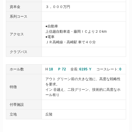
資本金
３，０００万円
系列コース
●自動車
上信越自動車道・藤岡ＩＣより２０km
アクセス
●電車
ＪＲ高崎線・高崎駅 車で４０分
クラブバス
ホール数
H
18
Ｐ 72
全長:
6195 Ｙ
コースレート:
0
アウト グリーン前の大きな池に、高度な戦略性
を要求。
特徴
イン 谷越え、二段グリーン、技術的に高度なホ
ール有り
付帯施設
立地
丘陵