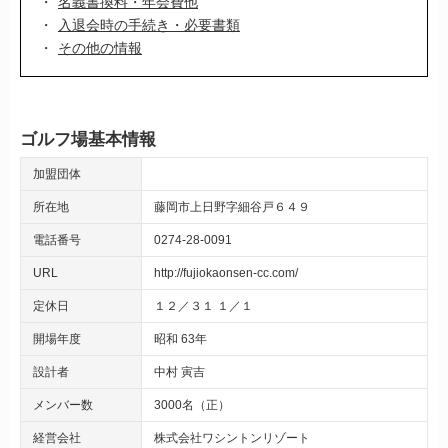
名義書換料・年会費他
入退会時の手続き・必要書類
その他の情報
ゴルフ場基本情報
加盟団体
所在地
藤岡市上日野字細谷戸６４９
電話番号
0274-28-0091
URL
http://fujiokaonsen-cc.com/
定休日
１２／３１ １／１
開場年度
昭和 63年
設計者
中村 寅吉
メンバー数
3000名（正）
経営会社
株式会社ワシントンリゾート