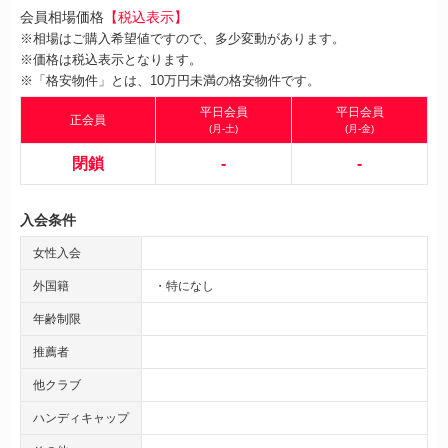
会員相場価格
【税込表示】
※相場はご購入希望値ですので、多少変動があります。
※価格は税込表示となります。
※「格安物件」とは、10万円未満の格安物件です。
平日会員
平日会員
正会員
(月-土)
(月-金)
閉鎖
-
-
入会条件
女性入会
外国籍
・特になし
年齢制限
推薦者
他クラブ
ハンディキャップ