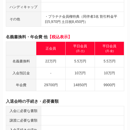
ハンディキャップ
・プラチナ会員権特典（同伴者3名 割引料金平
その他
日5,970円 土日祝8,450円）
名義書換料・年会費 他
【税込表示】
平日会員
平日会員
正会員
(月-土)
(月-金)
名義書換料
22万円
5.5万円
5.5万円
入会預託金
-
10万円
10万円
年会費
29700円
14850円
9900円
入退会時の手続き・必要書類
入会に必要な書類
譲渡に必要な書類
入会手続きの流れ