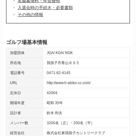
名義書換料・年会費他
入退会時の手続き・必要書類
その他の情報
ゴルフ場基本情報
加盟団体
JGA
KGA
NGK
所在地
我孫子市青山８９５
電話番号
0471-82-4145
URL
http://www.h-abiko-cc.com/
定休日
42004
開場年度
昭和 35年
設計者
鈴木 利夫
メンバー数
3200名（正）・200名（平）
経営会社
株式会社東我孫子カントリークラブ