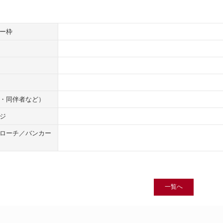
ー枠
・同伴者など）
ジ
ローチ／バンカー
一覧へ