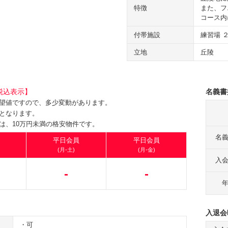
特徴
また、フ
コース内
付帯施設
練習場 
立地
丘陵
税込表示】
名義書
望値ですので、多少変動があります。
となります。
は、10万円未満の格安物件です。
名
平日会員
平日会員
(月-土)
(月-金)
入
-
-
入退会
・可