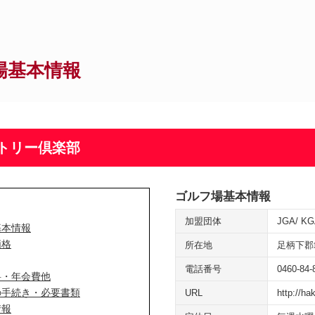
場基本情報
トリー倶楽部
ゴルフ場基本情報
加盟団体
JGA
KG
基本情報
価格
所在地
足柄下郡
電話番号
0460-84-
料・年会費他
の手続き・必要書類
URL
http://ha
情報