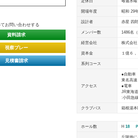
定休日
毎週水曜
開場年度
昭和 29
設計者
赤星 四
いてお問い合わせする
メンバー数
1486名
資料請求
経営会社
株式会社
視察プレー
資本金
１億６，
見積書請求
系列コース
●自動車
東名高速
アクセス
●電車
JR東海
:小田急
クラブバス
箱根湯本
ホール数
H
18
Ｐ
丘陵地に