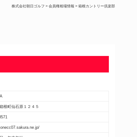
株式会社朝日ゴルフ
>
会員権相場情報
>
箱根カントリー倶楽部
A
箱根町仙石原１２４５
8571
konecc07.sakura.ne.jp/