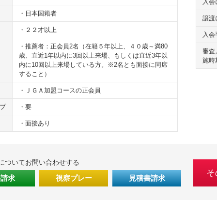
入会
・日本国籍者
譲渡
・２２才以上
入会
・推薦者：正会員2名（在籍５年以上、４０歳～満80
審査
歳、直近1年以内に3回以上来場、もしくは直近3年以
施時
内に10回以上来場している方。※2名とも面接に同席
すること）
・ＪＧＡ加盟コースの正会員
プ
・要
・面接あり
Cについてお問い合わせする
そ
料請求
視察プレー
見積書請求