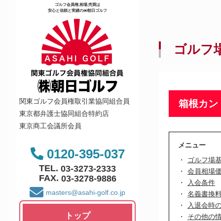
ゴルフ会員権,相場,売買は
安心と信頼と実績の㈱朝日ゴルフ
ゴルフ
関東ゴルフ会員権取引業協同組合員
箱根カン
東京都弁護士協同組合特約店
東京商工会議所会員
メニュー
0120-395-037
ゴルフ場
TEL.
03-3273-2333
会員相場
FAX.
03-3278-9886
入会条件
masters@asahi-golf.co.jp
名義書換
入退会時
トップ
その他の