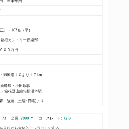
日，年末年始
年
郎
（正）・167名（平）
 箱根カントリー倶楽部
０００万円
・御殿場ＩＣより１７km
道新幹線・小田原駅
線・箱根登山線箱根湯本駅
駅・強羅（土曜･日曜)より
 73
全長:
7000 Ｙ
コースレート:
72.8
ありながら全体的にフラットである。