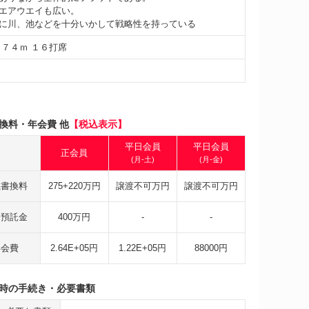
エアウエイも広い。
に川、池などを十分いかして戦略性を持っている
２７４ｍ １６打席
換料・年会費 他
【税込表示】
平日会員
平日会員
正会員
(月-土)
(月-金)
義書換料
275+220万円
譲渡不可万円
譲渡不可万円
会預託金
400万円
-
-
年会費
2.64E+05円
1.22E+05円
88000円
時の手続き・必要書類