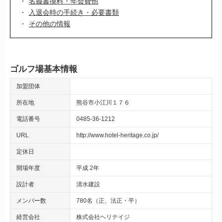
名義書換料・年会費他
入退会時の手続き・必要書類
その他の情報
ゴルフ場基本情報
加盟団体
所在地
熊谷市小江川１７６
電話番号
0485-36-1212
URL
http://www.hotel-heritage.co.jp/
定休日
開場年度
平成 2年
設計者
清水建設
メンバー数
780名（正、法正・平）
経営会社
株式会社ヘリテイジ