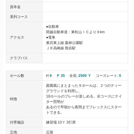
資本金
系列コース
●自動車
関越自動車道・東松山ＩＣより９km
アクセス
●電車
東武東上線 森林公園駅
ＪＲ高崎線 熊谷駅
クラブバス
ホール数
H
9
Ｐ 35
全長:
2500 Ｙ
コースレート:
0
庭園風にまとまった９ホールは、２つのティー
グラウンドを利用し、
18ホールのプレーが楽しめる。全コースにナイ
特徴
ター照明が
あるので早朝から夜間までフレックスにスター
トできる。
付帯施設
練習場 10Ｙ 3打席
立地
丘陵