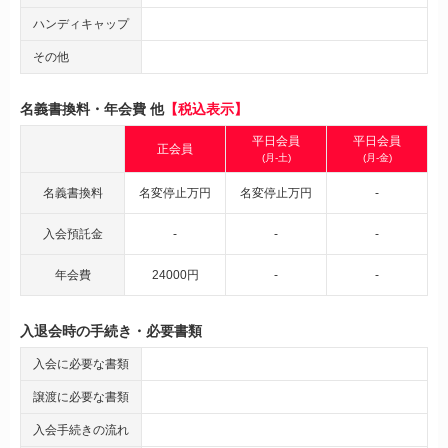
ハンディキャップ
その他
名義書換料・年会費 他
【税込表示】
平日会員
平日会員
正会員
(月-土)
(月-金)
名義書換料
名変停止万円
名変停止万円
-
入会預託金
-
-
-
年会費
24000円
-
-
入退会時の手続き・必要書類
入会に必要な書類
譲渡に必要な書類
入会手続きの流れ