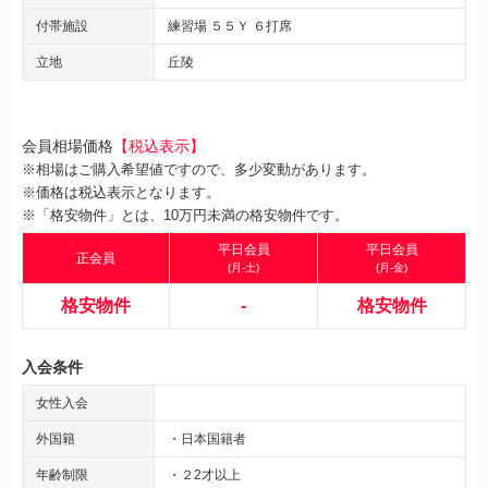
付帯施設
練習場 ５５Ｙ ６打席
立地
丘陵
会員相場価格
【税込表示】
※相場はご購入希望値ですので、多少変動があります。
※価格は税込表示となります。
※「格安物件」とは、10万円未満の格安物件です。
平日会員
平日会員
正会員
(月-土)
(月-金)
格安物件
-
格安物件
入会条件
女性入会
外国籍
・日本国籍者
年齢制限
・２2才以上