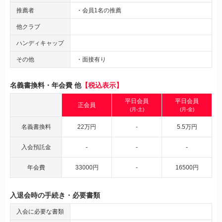
推薦者
・会員1名の推薦
他クラブ
ハンディキャップ
その他
・面接有り
名義書換料・年会費 他
【税込表示】
平日会員
平日会員
正会員
(月-土)
(月-金)
名義書換料
22万円
-
5.5万円
入会預託金
-
-
-
年会費
33000円
-
16500円
入退会時の手続き・必要書類
入会に必要な書類