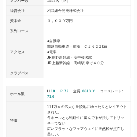
メンバー数
1552名（正）
経営会社
相武総合開発株式会社
資本金
３，０００万円
系列コース
●自動車
関越自動車道・前橋ＩＣより２２km
アクセス
●電車
JR長野新幹線・安中榛名駅
JR上越新幹線・高崎駅 車で４０分
クラブバス
H
18
Ｐ 72
全長:
6813 Ｙ
コースレート:
ホール数
71.6
111万㎡の広大な丘陵地にゆったりとレイアウト
された。
各ホールとも戦略性に富んでるが決してトリッ
特徴
キーでない
広いフラットなフェアウエイに天然松が点在し
美しい。