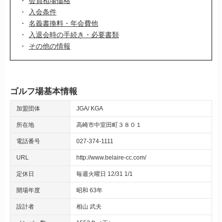
会員相場価格
入会条件
名義書換料・年会費他
入退会時の手続き・必要書類
その他の情報
ゴルフ場基本情報
加盟団体
JGA
KGA
所在地
高崎市中室田町３８０１
電話番号
027-374-1111
URL
http://www.belaire-cc.com/
定休日
毎週火曜日 12/31 1/1
開場年度
昭和 63年
設計者
相山 武夫