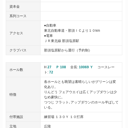
資本金
系列コース
●自動車
東北自動車道・那須ＩＣより１０km
アクセス
●電車
ＪＲ東北線 那須塩原駅
クラブバス
那須塩原駅から運行（予約制）
H
27
Ｐ 108
全長:
10069 Ｙ
コースレー
ホール数
ト:
72
各ホールとも眺望は素晴らしいがグリーンは変
化あり。
りんどう フェアウエイは広くアップダウンは少
特徴
なめ豪快に。
つつじ フラット､アップダウンのホール半ばして
いる。
付帯施設
練習場 １３０Ｙ １０打席
立地
丘陵