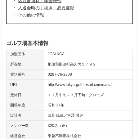
名義書換料・年会費他
入退会時の手続き・必要書類
その他の情報
ゴルフ場基本情報
加盟団体
JGA
KGA
所在地
那須郡那須町高久丙１７９２
電話番号
0287-76-2800
URL
http://www.tokyu-golf-resort.com/nasu/
定休日
１２月中旬～３月下旬：クローズ
開場年度
昭和 37年
設計者
浅見 緑蔵／富澤 誠造
メンバー数
320名（正）
経営会社
東急不動産株式会社