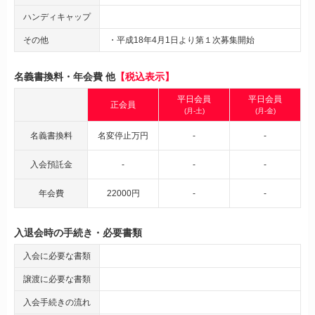
ハンディキャップ
その他
・平成18年4月1日より第１次募集開始
名義書換料・年会費 他
【税込表示】
平日会員
平日会員
正会員
(月-土)
(月-金)
名義書換料
名変停止万円
-
-
入会預託金
-
-
-
年会費
22000円
-
-
入退会時の手続き・必要書類
入会に必要な書類
譲渡に必要な書類
入会手続きの流れ