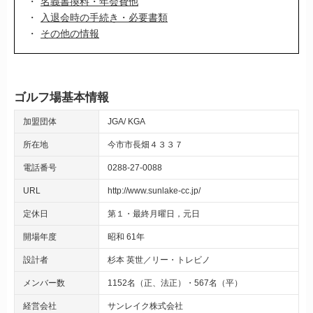
名義書換料・年会費他
入退会時の手続き・必要書類
その他の情報
ゴルフ場基本情報
加盟団体
JGA
KGA
所在地
今市市長畑４３３７
電話番号
0288-27-0088
URL
http://www.sunlake-cc.jp/
定休日
第１・最終月曜日，元日
開場年度
昭和 61年
設計者
杉本 英世／リー・トレビノ
メンバー数
1152名（正、法正）・567名（平）
経営会社
サンレイク株式会社