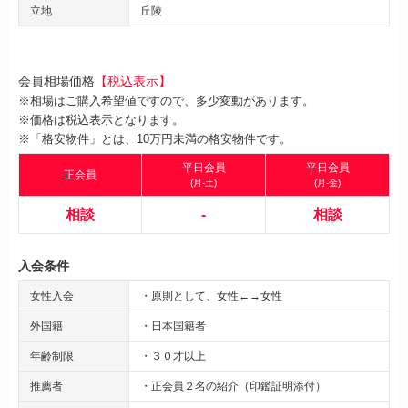
立地
丘陵
会員相場価格
【税込表示】
※相場はご購入希望値ですので、多少変動があります。
※価格は税込表示となります。
※「格安物件」とは、10万円未満の格安物件です。
平日会員
平日会員
正会員
(月-土)
(月-金)
相談
-
相談
入会条件
女性入会
・原則として、女性←→女性
外国籍
・日本国籍者
年齢制限
・３０才以上
推薦者
・正会員２名の紹介（印鑑証明添付）