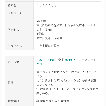
資本金
１，５００万円
系列コース
●自動車
東北自動車道を経て、日光宇都宮道路・大沢Ｉ
アクセス
Ｃより５km
●電車
東武日光線 下今市駅
クラブバス
下今市駅から運行
H
27
Ｐ 108
全長:
9910 Ｙ
コースレート:
ホール数
71.1
南 一見すると比較的なだらかでゆったりとして
いる。
よく計算されたアンジュレーションがあり慎重
特徴
なショットを。
中 池越え､打上げ・下しとドラマチックな展開が
楽しめる。
付帯施設
練習場 ２００ｍ １０打席