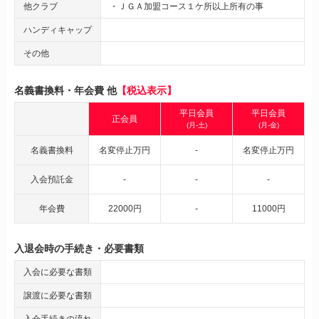
他クラブ
・ＪＧＡ加盟コース１ケ所以上所有の事
ハンディキャップ
その他
名義書換料・年会費 他
【税込表示】
平日会員
平日会員
正会員
(月-土)
(月-金)
名義書換料
名変停止万円
-
名変停止万円
入会預託金
-
-
-
年会費
22000円
-
11000円
入退会時の手続き・必要書類
入会に必要な書類
譲渡に必要な書類
入会手続きの流れ