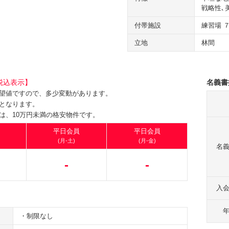
戦略性､
付帯施設
練習場 
立地
林間
税込表示】
名義書
望値ですので、多少変動があります。
となります。
は、10万円未満の格安物件です。
平日会員
平日会員
(月-土)
(月-金)
名
-
-
入
・制限なし