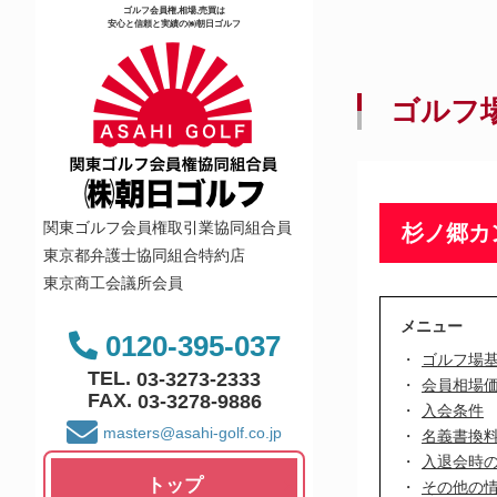
ゴルフ会員権,相場,売買は
安心と信頼と実績の㈱朝日ゴルフ
ゴルフ
関東ゴルフ会員権取引業協同組合員
杉ノ郷カ
東京都弁護士協同組合特約店
東京商工会議所会員
メニュー
0120-395-037
ゴルフ場
TEL.
03-3273-2333
会員相場
FAX.
03-3278-9886
入会条件
masters@asahi-golf.co.jp
名義書換
入退会時
トップ
その他の