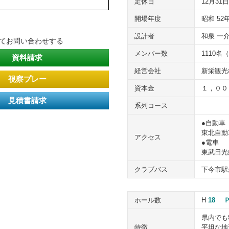
定休日
12月3
開場年度
昭和 52
設計者
和泉 一
いてお問い合わせする
メンバー数
1110名
資料請求
経営会社
新栄観光
視察プレー
資本金
１，００
見積書請求
系列コース
●自動車
東北自動
アクセス
●電車
東武日光
クラブバス
下今市駅
ホール数
H
18
Ｐ
県内でも
特徴
平坦な地