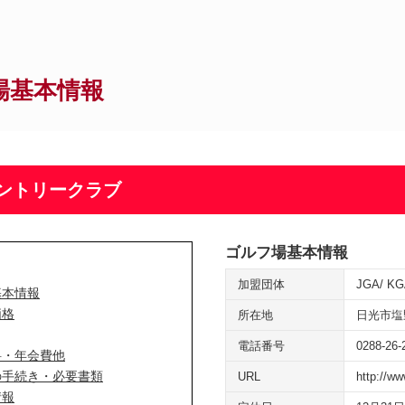
場基本情報
ントリークラブ
ゴルフ場基本情報
加盟団体
JGA
KG
基本情報
価格
所在地
日光市塩
電話番号
0288-26-
料・年会費他
の手続き・必要書類
URL
http://ww
情報