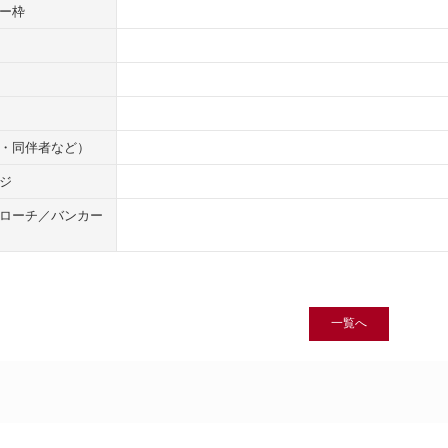
ー枠
・同伴者など）
ジ
ローチ／バンカー
一覧へ