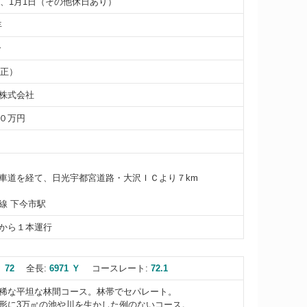
1日、1月1日（その他休日あり）
年
介
（正）
株式会社
０万円
車道を経て、日光宇都宮道路・大沢ＩＣより７km
線 下今市駅
から１本運行
 72
全長:
6971 Ｙ
コースレート:
72.1
稀な平坦な林間コース。林帯でセパレート。
形に3万㎡の池や川を生かした例のないコース。