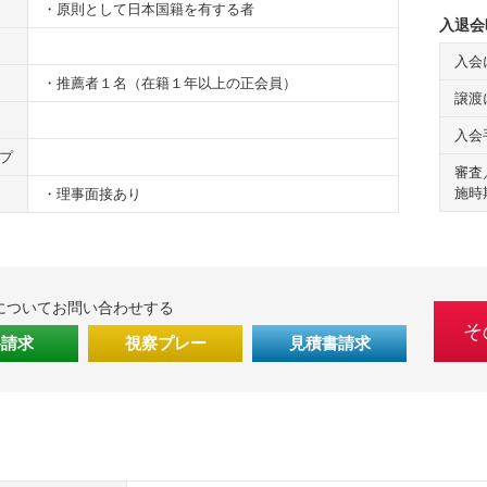
・原則として日本国籍を有する者
入退会
入会
・推薦者１名（在籍１年以上の正会員）
譲渡
入会
プ
審査
施時
・理事面接あり
についてお問い合わせする
そ
料請求
視察プレー
見積書請求