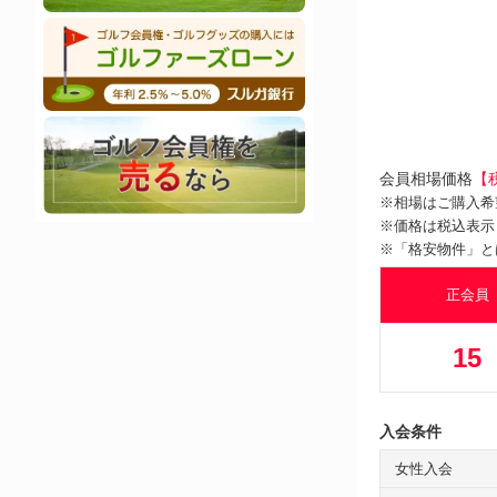
会員相場価格
【
※相場はご購入希
※価格は税込表示
※「格安物件」と
正会員
15
入会条件
女性入会