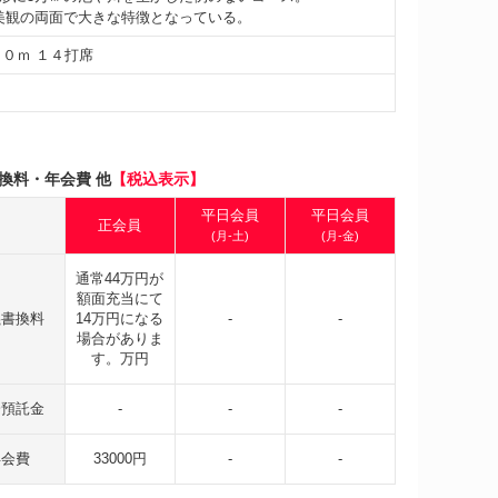
美観の両面で大きな特徴となっている。
７０ｍ １４打席
換料・年会費 他
【税込表示】
平日会員
平日会員
正会員
(月-土)
(月-金)
通常44万円が
額面充当にて
義書換料
14万円になる
-
-
場合がありま
す。万円
会預託金
-
-
-
年会費
33000円
-
-