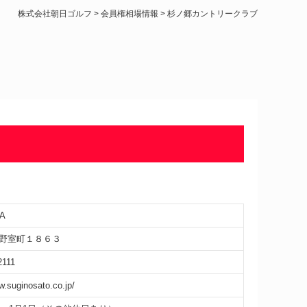
株式会社朝日ゴルフ
>
会員権相場情報
>
杉ノ郷カントリークラブ
A
野室町１８６３
2111
w.suginosato.co.jp/