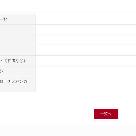
ー枠
・同伴者など）
ジ
ローチ／バンカー
一覧へ