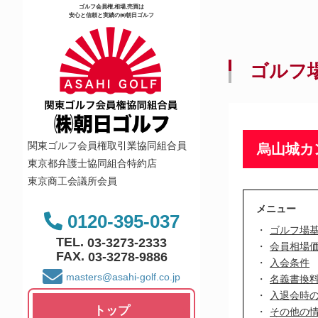
ゴルフ会員権,相場,売買は
安心と信頼と実績の㈱朝日ゴルフ
ゴルフ
関東ゴルフ会員権取引業協同組合員
烏山城カ
東京都弁護士協同組合特約店
東京商工会議所会員
メニュー
0120-395-037
ゴルフ場
TEL.
03-3273-2333
会員相場
FAX.
03-3278-9886
入会条件
masters@asahi-golf.co.jp
名義書換
入退会時
トップ
その他の