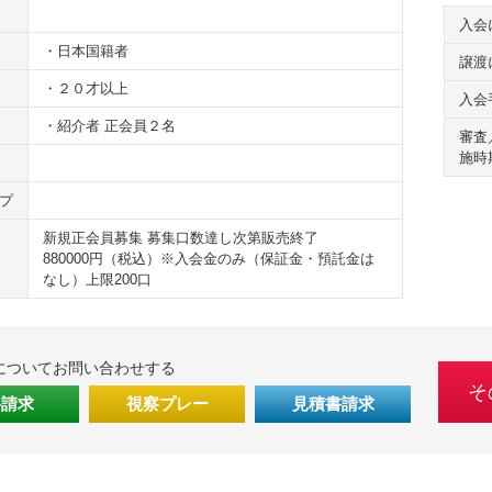
入会
・日本国籍者
譲渡
・２０才以上
入会
・紹介者 正会員２名
審査
施時
プ
新規正会員募集 募集口数達し次第販売終了
880000円（税込）※入会金のみ（保証金・預託金は
なし）上限200口
についてお問い合わせする
そ
料請求
視察プレー
見積書請求