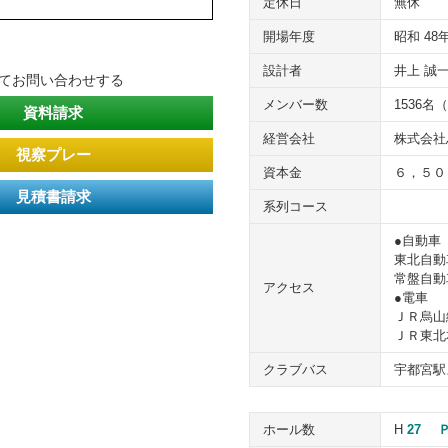
定休日
無休
開場年度
昭和 48
設計者
井上 誠
いてお問い合わせする
メンバー数
1536名
資料請求
経営会社
株式会社
視察プレー
資本金
６，５０
見積書請求
系列コース
●自動車
東北自動
常盤自動車
アクセス
●電車
ＪＲ烏山
ＪＲ東北
クラブバス
宇都宮駅
ホール数
H
27
Ｐ