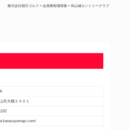
株式会社朝日ゴルフ
>
会員権相場情報
>
烏山城カントリークラブ
A
山市大桶２４０１
1102
ww.karasuyamajo.com/