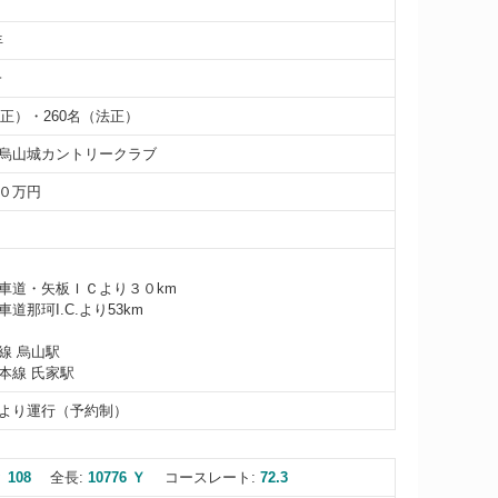
年
一
（正）・260名（法正）
烏山城カントリークラブ
０万円
車道・矢板ＩＣより３０km
道那珂I.C.より53km
線 烏山駅
本線 氏家駅
より運行（予約制）
 108
全長:
10776 Ｙ
コースレート:
72.3