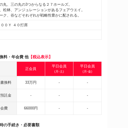
の丸、三の丸の3つからなる２７ホールズ。
、松林、アンジュレーションがあるフェアウエイ。
ーク、谷などそれぞれが戦略性豊かに配される。
３００Ｙ ４０打席
換料・年会費 他
【税込表示】
平日会員
平日会員
正会員
(月-土)
(月-金)
義書換料
33万円
-
-
会預託金
-
-
-
年会費
66000円
-
-
時の手続き・必要書類