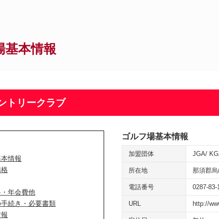
場基本情報
ントリークラブ
ゴルフ場基本情報
加盟団体
JGA
KG
基本情報
価格
所在地
那須郡烏
電話番号
0287-83-
料・年会費他
の手続き・必要書類
URL
http://w
情報