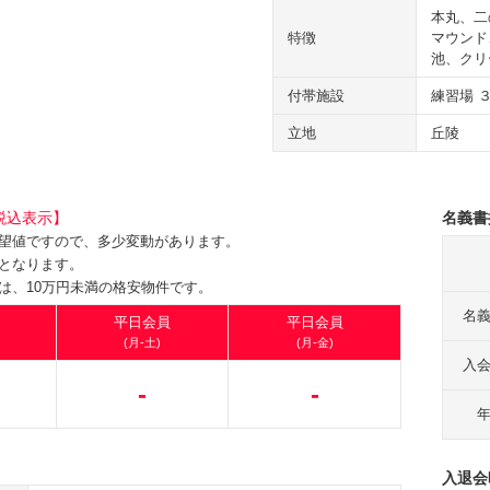
本丸、二
特徴
マウンド
池、クリ
付帯施設
練習場 
立地
丘陵
税込表示】
名義書
望値ですので、多少変動があります。
となります。
は、10万円未満の格安物件です。
名
平日会員
平日会員
(月-土)
(月-金)
入
-
-
入退会