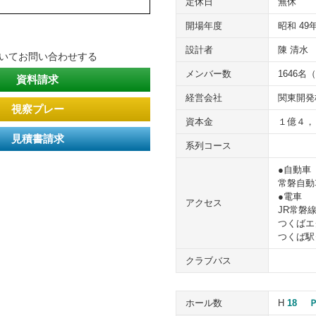
定休日
無休
開場年度
昭和 49
設計者
陳 清水
ついてお問い合わせする
メンバー数
1646名
資料請求
経営会社
関東開発
視察プレー
資本金
１億４，
見積書請求
系列コース
●自動車
常磐自動
●電車
アクセス
JR常磐
つくばエ
つくば駅
クラブバス
ホール数
H
18
Ｐ