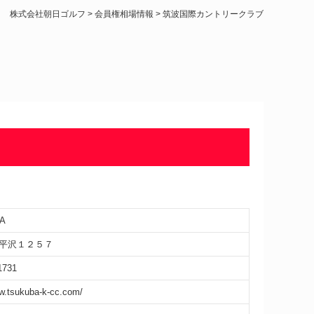
株式会社朝日ゴルフ
>
会員権相場情報
>
筑波国際カントリークラブ
A
平沢１２５７
1731
ww.tsukuba-k-cc.com/