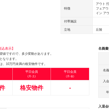
アウト 
特徴
フェアウ
イン ア
付帯施設
立地
丘陵
税込表示】
名義書
望値ですので、多少変動があります。
となります。
は、10万円未満の格安物件です。
名
平日会員
平日会員
(月-土)
(月-金)
入
件
格安物件
-
入退会