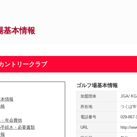
場基本情報
カントリークラブ
ゴルフ場基本情報
加盟団体
JGA
KG
基本情報
価格
所在地
つくば市
電話番号
029-867-
料・年会費他
の手続き・必要書類
URL
http://w
情報