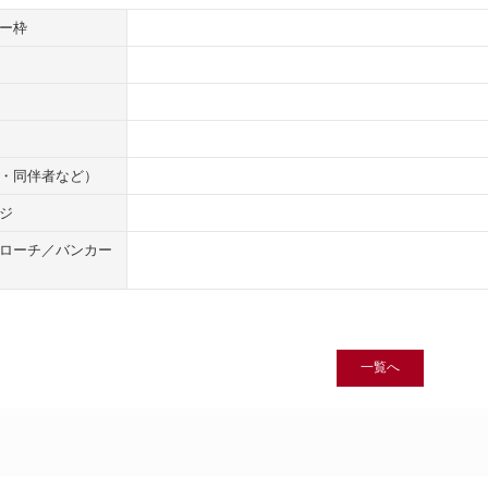
ー枠
・同伴者など）
ジ
ローチ／バンカー
一覧へ