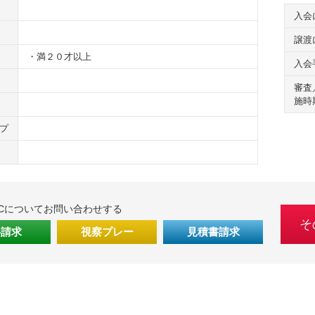
入会
譲渡
・満２０才以上
入会
審査
施時
プ
Cについてお問い合わせする
そ
料請求
視察プレー
見積書請求