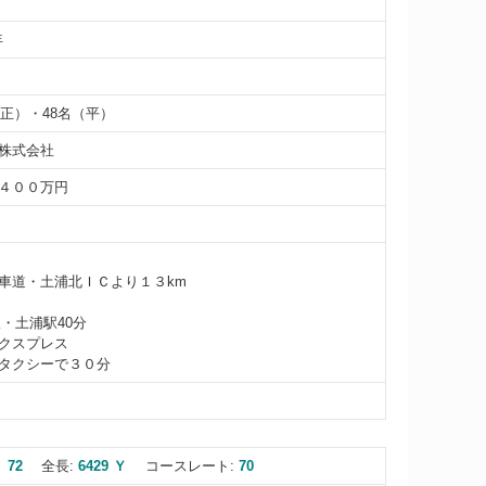
年
（正）・48名（平）
株式会社
４００万円
車道・土浦北ＩＣより１３km
線・土浦駅40分
クスプレス
タクシーで３０分
 72
全長:
6429 Ｙ
コースレート:
70