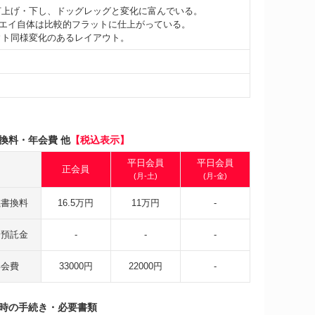
打上げ・下し、ドッグレッグと変化に富んでいる。
エイ自体は比較的フラットに仕上がっている。
ウト同様変化のあるレイアウト。
換料・年会費 他
【税込表示】
平日会員
平日会員
正会員
(月-土)
(月-金)
義書換料
16.5万円
11万円
-
会預託金
-
-
-
年会費
33000円
22000円
-
時の手続き・必要書類