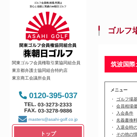
ゴルフ会員権,相場,売買は
安心と信頼と実績の㈱朝日ゴルフ
ゴルフ
関東ゴルフ会員権取引業協同組合員
筑波国際
東京都弁護士協同組合特約店
東京商工会議所会員
メニュー
0120-395-037
ゴルフ場
TEL.
03-3273-2333
会員相場
FAX.
03-3278-9886
入会条件
masters@asahi-golf.co.jp
名義書換
入退会時
トップ
その他の