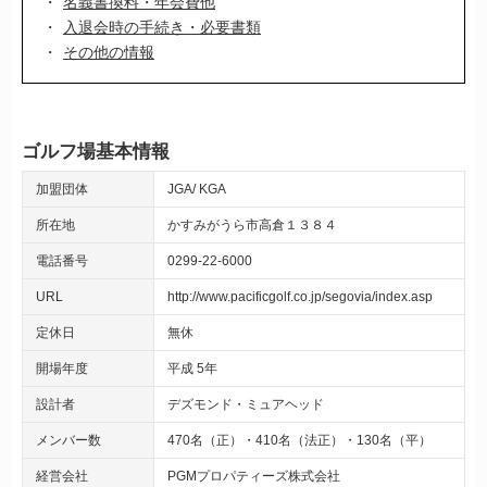
名義書換料・年会費他
入退会時の手続き・必要書類
その他の情報
ゴルフ場基本情報
加盟団体
JGA
KGA
所在地
かすみがうら市高倉１３８４
電話番号
0299-22-6000
URL
http://www.pacificgolf.co.jp/segovia/index.asp
定休日
無休
開場年度
平成 5年
設計者
デズモンド・ミュアヘッド
メンバー数
470名（正）・410名（法正）・130名（平）
経営会社
PGMプロパティーズ株式会社