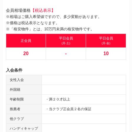
会員相場価格
【税込表示】
※相場はご購入希望値ですので、多少変動があります。
※価格は税込表示となります。
※「格安物件」とは、10万円未満の格安物件です。
平日会員
平日会員
正会員
(月-土)
(月-金)
20
-
10
入会条件
女性入会
外国籍
年齢制限
・満２０才以上
推薦者
・当クラブ正会員２名の保証
他クラブ
ハンディキャップ