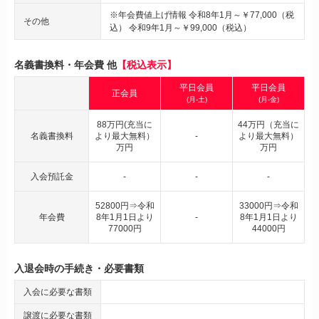
※年会費値上げ情報 令和8年1月～￥77,000（税
その他
込） 令和9年1月～￥99,000（税込）
名義書換料・年会費 他
【税込表示】
平日会員
平日会員
正会員
(月-土)
(月-金)
88万円(充当に
44万円（充当に
名義書換料
より最大無料）
-
より最大無料）
万円
万円
入会預託金
-
-
-
52800円⇒令和
33000円⇒令和
年会費
8年1月1日より
-
8年1月1日より
77000円
44000円
入退会時の手続き・必要書類
入会に必要な書類
譲渡に必要な書類