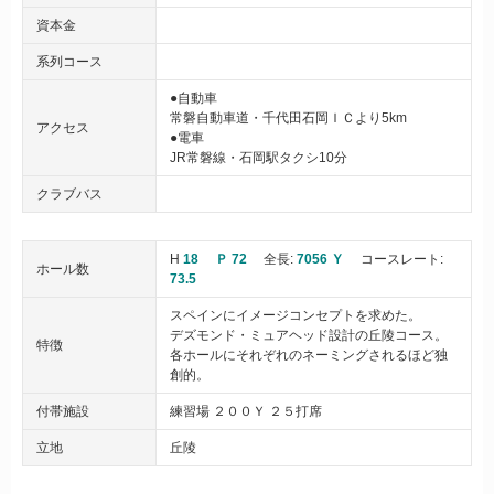
資本金
系列コース
●自動車
常磐自動車道・千代田石岡ＩＣより5km
アクセス
●電車
JR常磐線・石岡駅タクシ10分
クラブバス
H
18
Ｐ 72
全長:
7056 Ｙ
コースレート:
ホール数
73.5
スペインにイメージコンセプトを求めた。
デズモンド・ミュアヘッド設計の丘陵コース。
特徴
各ホールにそれぞれのネーミングされるほど独
創的。
付帯施設
練習場 ２００Ｙ ２５打席
立地
丘陵