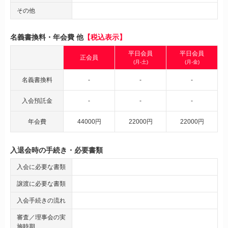
その他
名義書換料・年会費 他
【税込表示】
平日会員
平日会員
正会員
(月-土)
(月-金)
名義書換料
-
-
-
入会預託金
-
-
-
年会費
44000円
22000円
22000円
入退会時の手続き・必要書類
入会に必要な書類
譲渡に必要な書類
入会手続きの流れ
審査／理事会の実
施時期