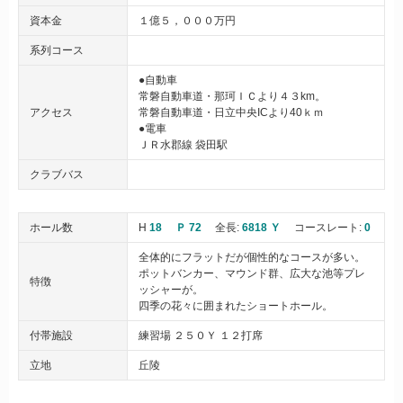
資本金
１億５，０００万円
系列コース
●自動車
常磐自動車道・那珂ＩＣより４３km。
アクセス
常磐自動車道・日立中央ICより40ｋｍ
●電車
ＪＲ水郡線 袋田駅
クラブバス
ホール数
H
18
Ｐ 72
全長:
6818 Ｙ
コースレート:
0
全体的にフラットだが個性的なコースが多い。
ポットバンカー、マウンド群、広大な池等プレ
特徴
ッシャーが。
四季の花々に囲まれたショートホール。
付帯施設
練習場 ２５０Ｙ １２打席
立地
丘陵