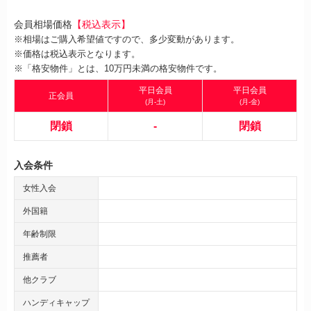
会員相場価格
【税込表示】
※相場はご購入希望値ですので、多少変動があります。
※価格は税込表示となります。
※「格安物件」とは、10万円未満の格安物件です。
平日会員
平日会員
正会員
(月-土)
(月-金)
閉鎖
-
閉鎖
入会条件
女性入会
外国籍
年齢制限
推薦者
他クラブ
ハンディキャップ