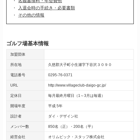
名義書換料・年会費他
入退会時の手続き・必要書類
その他の情報
ゴルフ場基本情報
加盟団体
所在地
久慈郡大子町小生瀬字下谷沢３０９０
電話番号
0295-76-0371
URL
http://www.villageclub-daigo-gc.jp/
定休日
毎月最終月曜日（1～3月は毎週）
開場年度
平成 5年
設計者
ダイ・デザイン社
メンバー数
850名（正）・200名（平）
経営会社
オリムピック・スタッフ株式会社