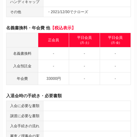
ハンディキャップ
その他
・2021/12/30でクローズ
名義書換料・年会費 他
【税込表示】
平日会員
平日会員
正会員
(月-土)
(月-金)
名義書換料
-
-
-
入会預託金
-
-
-
年会費
33000円
-
-
入退会時の手続き・必要書類
入会に必要な書類
譲渡に必要な書類
入会手続きの流れ
審査／理事会の実