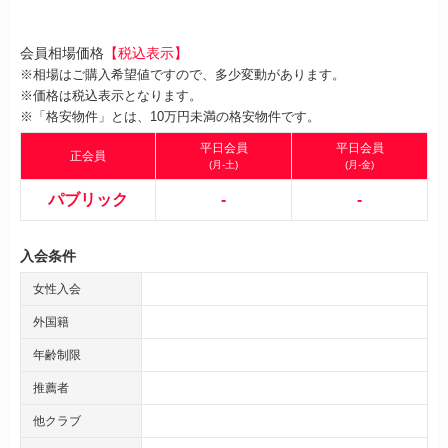
会員相場価格
【税込表示】
※相場はご購入希望値ですので、多少変動があります。
※価格は税込表示となります。
※「格安物件」とは、10万円未満の格安物件です。
平日会員
平日会員
正会員
(月-土)
(月-金)
パブリック
-
-
入会条件
女性入会
外国籍
年齢制限
推薦者
他クラブ