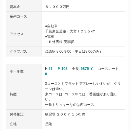
資本金
５，０００万円
系列コース
●自動車
千葉東金道路・大宮ＩＣ３５km
アクセス
●電車
ＪＲ外房線 茂原駅
クラブバス
茂原駅 8:00 9:00（平日は8:00のみ）
H
27
Ｐ 108
全長:
9875 Ｙ
コースレート:
ホール数
0
3コースともフラットでプレーしやすいが、グリ
ーンは速い。
特徴
東コースは3コース中では一番距離があり難し
い。
一番トリッキーなのは西コース。
付帯施設
練習場 ２００Ｙ １５打席
立地
丘陵