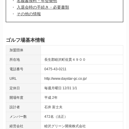
名義書換料・年会費他
入退会時の手続き・必要書類
その他の情報
ゴルフ場基本情報
加盟団体
所在地
長生郡睦沢町佐貫４９００
電話番号
0475-43-0211
URL
http://www.daystar-gc.co.jp/
定休日
毎週月曜日 12/31 1/1
開場年度
平成 2年
設計者
石井 富士夫
メンバー数
472名（法正）
経営会社
睦沢グリーン開発株式会社