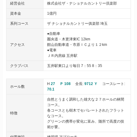
経営会社
株式会社ザ・ナショナルカントリー倶楽部
資本金
1億円
系列コース
ザ ナショナルカントリー俱楽部 埼玉
●自動車
圏央道・木更津東IC 12km
アクセス
館山自動車道・市原ＩＣより１２km
●電車
ＪＲ内房線 五井駅
クラブバス
五井駅東口より毎日 7：55 8：35
H
27
Ｐ 108
全長:
9712 Ｙ
コースレート:
ホール数
70.1
自然とうまく調和した雄大な２７ホールの林間
コース。
各コースとも樹木でセパレートされたフラット
特徴
なコース。
グリーンの携帯が変化に富み、随所で高度の技
術が要。
付帯施設
練習場 アプローチ