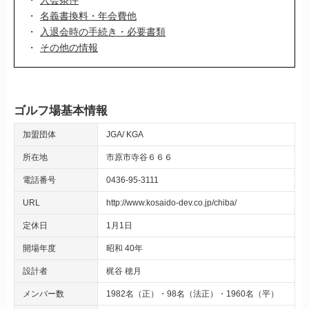
名義書換料・年会費他
入退会時の手続き・必要書類
その他の情報
ゴルフ場基本情報
加盟団体
JGA
KGA
所在地
市原市寺谷６６６
電話番号
0436-95-3111
URL
http://www.kosaido-dev.co.jp/chiba/
定休日
1月1日
開場年度
昭和 40年
設計者
梶谷 穂月
メンバー数
1982名（正）・98名（法正）・1960名（平）