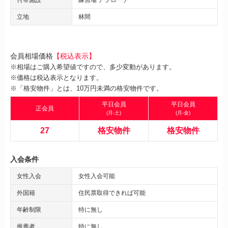
立地
林間
会員相場価格
【税込表示】
※相場はご購入希望値ですので、多少変動があります。
※価格は税込表示となります。
※「格安物件」とは、10万円未満の格安物件です。
平日会員
平日会員
正会員
(月-土)
(月-金)
27
格安物件
格安物件
入会条件
女性入会
女性入会可能
外国籍
住民票取得できれば可能
年齢制限
特に無し
推薦者
特に無し