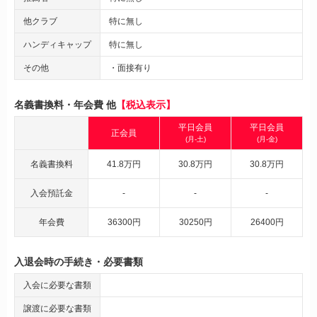
他クラブ
特に無し
ハンディキャップ
特に無し
その他
・面接有り
名義書換料・年会費 他
【税込表示】
平日会員
平日会員
正会員
(月-土)
(月-金)
名義書換料
41.8万円
30.8万円
30.8万円
入会預託金
-
-
-
年会費
36300円
30250円
26400円
入退会時の手続き・必要書類
入会に必要な書類
譲渡に必要な書類