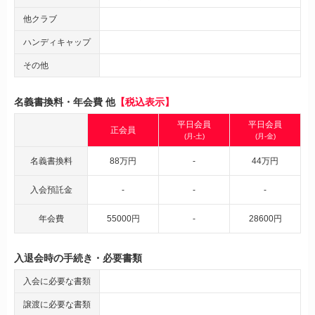
他クラブ
ハンディキャップ
その他
名義書換料・年会費 他
【税込表示】
平日会員
平日会員
正会員
(月-土)
(月-金)
名義書換料
88万円
-
44万円
入会預託金
-
-
-
年会費
55000円
-
28600円
入退会時の手続き・必要書類
入会に必要な書類
譲渡に必要な書類