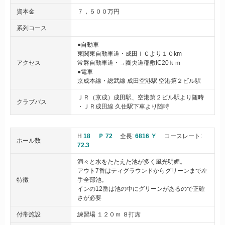
資本金
７，５００万円
系列コース
●自動車
東関東自動車道・成田ＩＣより１０km
アクセス
常磐自動車道・→圏央道稲敷IC20ｋｍ
●電車
京成本線・総武線 成田空港駅 空港第２ビル駅
ＪＲ（京成）成田駅、空港第２ビル駅より随時
クラブバス
・ＪＲ成田線 久住駅下車より随時
H
18
Ｐ 72
全長:
6816 Ｙ
コースレート:
ホール数
72.3
満々と水をたたえた池が多く風光明媚。
アウト7番はティグラウンドからグリーンまで左
特徴
手全部池。
インの12番は池の中にグリーンがあるので正確
さが必要
付帯施設
練習場 １２０ｍ ８打席