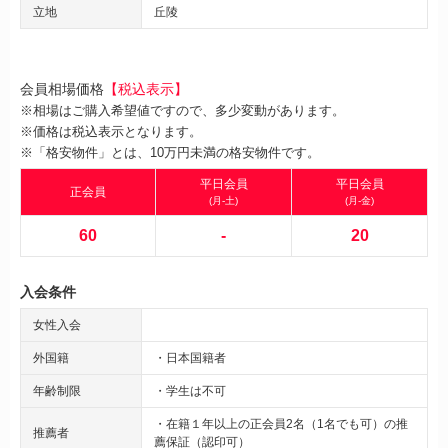
立地
丘陵
会員相場価格
【税込表示】
※相場はご購入希望値ですので、多少変動があります。
※価格は税込表示となります。
※「格安物件」とは、10万円未満の格安物件です。
平日会員
平日会員
正会員
(月-土)
(月-金)
60
-
20
入会条件
女性入会
外国籍
・日本国籍者
年齢制限
・学生は不可
・在籍１年以上の正会員2名（1名でも可）の推
推薦者
薦保証（認印可）