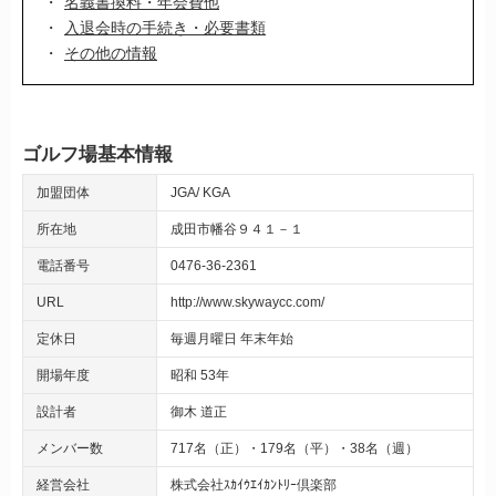
名義書換料・年会費他
入退会時の手続き・必要書類
その他の情報
ゴルフ場基本情報
加盟団体
JGA
KGA
所在地
成田市幡谷９４１－１
電話番号
0476-36-2361
URL
http://www.skywaycc.com/
定休日
毎週月曜日 年末年始
開場年度
昭和 53年
設計者
御木 道正
メンバー数
717名（正）・179名（平）・38名（週）
経営会社
株式会社ｽｶｲｳｴｲｶﾝﾄﾘｰ倶楽部