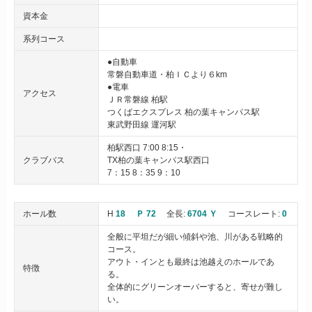
資本金
系列コース
●自動車
常磐自動車道・柏ＩＣより６km
●電車
アクセス
ＪＲ常磐線 柏駅
つくばエクスプレス 柏の葉キャンパス駅
東武野田線 運河駅
柏駅西口 7:00 8:15・
クラブバス
TX柏の葉キャンパス駅西口
7：15 8：35 9：10
ホール数
H
18
Ｐ 72
全長:
6704 Ｙ
コースレート:
0
全般に平坦だが細い傾斜や池、川がある戦略的
コース。
アウト・インとも最終は池越えのホールであ
特徴
る。
全体的にグリーンオーバーすると、寄せが難し
い。