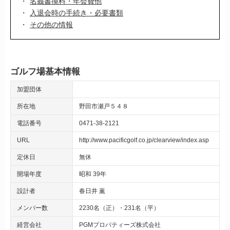
名義書換料・年会費他
入退会時の手続き・必要書類
その他の情報
ゴルフ場基本情報
加盟団体
所在地
野田市瀬戸５４８
電話番号
0471-38-2121
URL
http://www.pacificgolf.co.jp/clearview/index.asp
定休日
無休
開場年度
昭和 39年
設計者
春日井 薫
メンバー数
2230名（正）・231名（平）
経営会社
PGMプロパティーズ株式会社