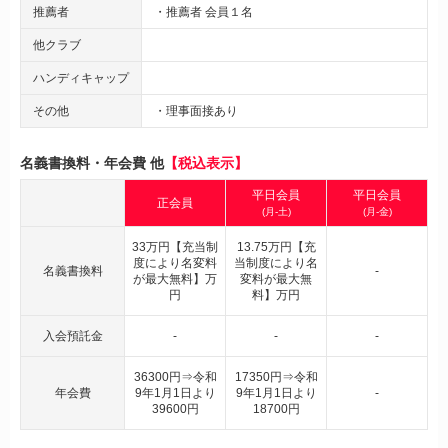
推薦者
・推薦者 会員１名
他クラブ
ハンディキャップ
その他
・理事面接あり
名義書換料・年会費 他
【税込表示】
平日会員
平日会員
正会員
(月-土)
(月-金)
33万円【充当制
13.75万円【充
度により名変料
当制度により名
名義書換料
-
が最大無料】万
変料が最大無
円
料】万円
入会預託金
-
-
-
36300円⇒令和
17350円⇒令和
年会費
9年1月1日より
9年1月1日より
-
39600円
18700円