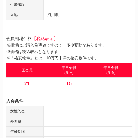
付帯施設
立地
河川敷
会員相場価格
【税込表示】
※相場はご購入希望値ですので、多少変動があります。
※価格は税込表示となります。
※「格安物件」とは、10万円未満の格安物件です。
平日会員
平日会員
正会員
(月-土)
(月-金)
21
15
-
入会条件
女性入会
外国籍
年齢制限