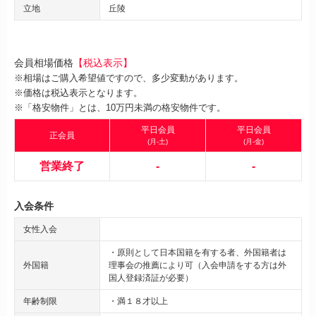
立地
丘陵
会員相場価格
【税込表示】
※相場はご購入希望値ですので、多少変動があります。
※価格は税込表示となります。
※「格安物件」とは、10万円未満の格安物件です。
平日会員
平日会員
正会員
(月-土)
(月-金)
営業終了
-
-
入会条件
女性入会
・原則として日本国籍を有する者、外国籍者は
外国籍
理事会の推薦により可（入会申請をする方は外
国人登録済証が必要）
年齢制限
・満１８才以上