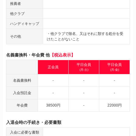
推薦者
他クラブ
ハンディキャップ
・他クラブで除名、又はそれに類する処分を受
その他
けたことがないこと
名義書換料・年会費 他
【税込表示】
平日会員
平日会員
正会員
(月-土)
(月-金)
名義書換料
-
-
-
入会預託金
-
-
-
年会費
38500円
-
22000円
入退会時の手続き・必要書類
入会に必要な書類