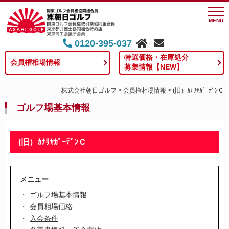
MENU
0120-395-037
特選価格・在庫処分
会員権相場情報
募集情報【NEW】
株式会社朝日ゴルフ
>
会員権相場情報
>
(旧）ｶﾅﾘﾔｶﾞｰﾃﾞﾝＣ
ゴルフ場基本情報
(旧）ｶﾅﾘﾔｶﾞｰﾃﾞﾝＣ
メニュー
ゴルフ場基本情報
会員相場価格
入会条件