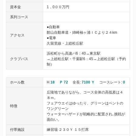
資本金
1，0００万円
系列コース
●自動車
館山自動車道・姉崎袖ヶ浦ＩＣより２４km
アクセス
●電車
久留里線・上総松丘駅
浜松町から高速バ6：40→東京駅
クラブバス
→上総松丘駅・千葉駅6：45→上総松丘駅（予約
制）
ホール数
H
18
Ｐ 72
全長:
7100 Ｙ
コースレート:
0
丘陵地でありながら、コース全体の高低差は４
８ｍ。
フェアウエイはゆったり、グリーンはベントの
特徴
ワングリーン
ウォーターハザードが戦略的に配置され､挑戦が
面白い。
付帯施設
練習場 ２３０Ｙ １５打席