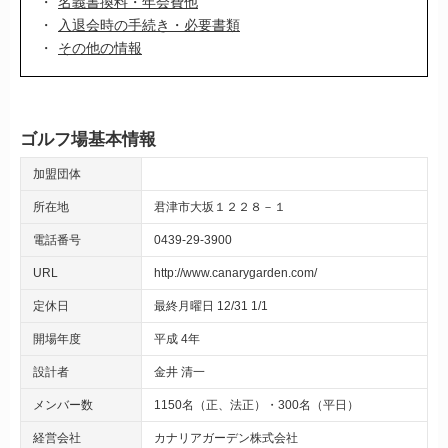
名義書換料・年会費他
入退会時の手続き・必要書類
その他の情報
ゴルフ場基本情報
加盟団体
所在地
君津市大坂１２２８－１
電話番号
0439-29-3900
URL
http://www.canarygarden.com/
定休日
最終月曜日 12/31 1/1
開場年度
平成 4年
設計者
金井 清一
メンバー数
1150名（正、法正）・300名（平日）
経営会社
カナリアガーデン株式会社