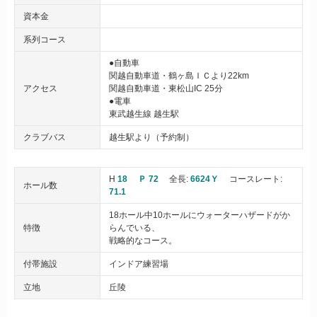
資本金
系列コース
●自動車
関越自動車道・鶴ヶ島ＩＣより22km
アクセス
関越自動車道・東松山IC 25分
●電車
東武越生線 越生駅
クラブバス
越生駅より（予約制）
H
18
Ｐ 72
全長:
6624Ｙ
コースレート:
ホール数
71.1
18ホール中10ホールにウォーターハザードがか
特徴
らんでいる、
戦略的なコース。
付帯施設
インドア練習場
立地
丘陵