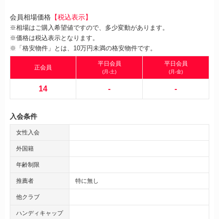
会員相場価格
【税込表示】
※相場はご購入希望値ですので、多少変動があります。
※価格は税込表示となります。
※「格安物件」とは、10万円未満の格安物件です。
平日会員
平日会員
正会員
(月-土)
(月-金)
14
-
-
入会条件
女性入会
外国籍
年齢制限
推薦者
特に無し
他クラブ
ハンディキャップ