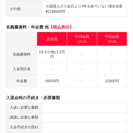
※譲渡人が入会日より3年を経ていない場合名変
その他
料198000円
名義書換料・年会費 他
【税込表示】
平日会員
平日会員
正会員
(月-土)
(月-金)
(注その他) 3.3万
名義書換料
-
-
円
入会預託金
-
-
-
年会費
49500円
-
22000円
入退会時の手続き・必要書類
入会に必要な書類
譲渡に必要な書類
入会手続きの流れ