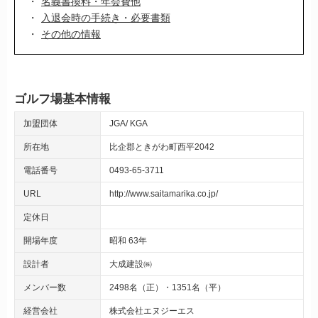
名義書換料・年会費他
入退会時の手続き・必要書類
その他の情報
ゴルフ場基本情報
加盟団体
JGA
KGA
所在地
比企郡ときがわ町西平2042
電話番号
0493-65-3711
URL
http://www.saitamarika.co.jp/
定休日
開場年度
昭和 63年
設計者
大成建設㈱
メンバー数
2498名（正）・1351名（平）
経営会社
株式会社エヌジーエス