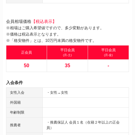
会員相場価格
【税込表示】
※相場はご購入希望値ですので、多少変動があります。
※価格は税込表示となります。
※「格安物件」とは、10万円未満の格安物件です。
平日会員
平日会員
正会員
(月-土)
(月-金)
50
35
-
入会条件
女性入会
・女性→女性
外国籍
年齢制限
・推薦保証人 会員１名（在籍２年以上の正会
推薦者
員）