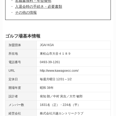
名義書換料・年会費他
入退会時の手続き・必要書類
その他の情報
ゴルフ場基本情報
加盟団体
JGA
KGA
所在地
東松山市大谷４１８９
電話番号
0493-39-1261
URL
http://www.kawagoecc.com/
定休日
毎週月曜日 12/31～1/2
開場年度
昭和 38年
設計者
発知 朗／中村 寅吉／大竹 敏郎
メンバー数
1831名（正）・224名（平）
経営会社
株式会社川越カントリークラブ