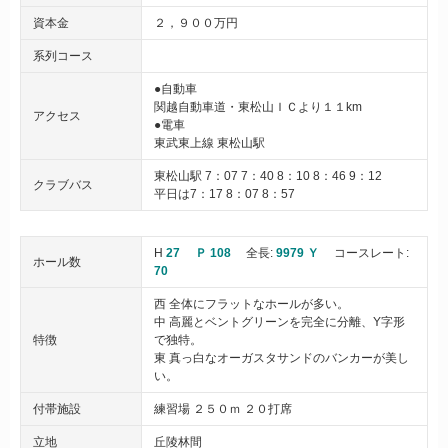
資本金
２，９００万円
系列コース
●自動車
関越自動車道・東松山ＩＣより１１km
アクセス
●電車
東武東上線 東松山駅
東松山駅 7：07 7：40 8：10 8：46 9：12
クラブバス
平日は7：17 8：07 8：57
H
27
Ｐ 108
全長:
9979 Ｙ
コースレート:
ホール数
70
西 全体にフラットなホールが多い。
中 高麗とベントグリーンを完全に分離、Y字形
特徴
で独特。
東 真っ白なオーガスタサンドのバンカーが美し
い。
付帯施設
練習場 ２５０ｍ ２０打席
立地
丘陵林間