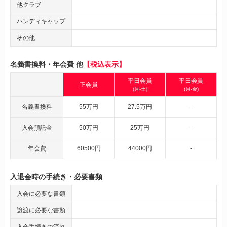
他クラブ
ハンディキャップ
その他
名義書換料・年会費 他
【税込表示】
平日会員
平日会員
正会員
(月-土)
(月-金)
名義書換料
55万円
27.5万円
-
入会預託金
50万円
25万円
-
年会費
60500円
44000円
-
入退会時の手続き・必要書類
入会に必要な書類
譲渡に必要な書類
入会手続きの流れ