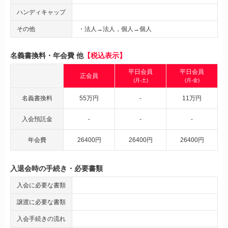
ハンディキャップ
その他
・法人→法人，個人→個人
名義書換料・年会費 他
【税込表示】
平日会員
平日会員
正会員
(月-土)
(月-金)
名義書換料
55万円
-
11万円
入会預託金
-
-
-
年会費
26400円
26400円
26400円
入退会時の手続き・必要書類
入会に必要な書類
譲渡に必要な書類
入会手続きの流れ