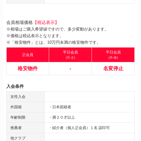
会員相場価格
【税込表示】
※相場はご購入希望値ですので、多少変動があります。
※価格は税込表示となります。
※「格安物件」とは、10万円未満の格安物件です。
平日会員
平日会員
正会員
(月-土)
(月-金)
格安物件
-
名変停止
入会条件
女性入会
外国籍
・日本国籍者
年齢制限
・満２０才以上
推薦者
・紹介者（個人正会員）１名 認印可
他クラブ