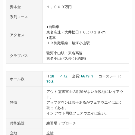
資本金
１，０００万円
系列コース
●自動車
東名高速・大井松田ＩＣより１８km
アクセス
●電車
ＪＲ御殿場線・駿河小山駅
駿河小山駅・東名高速
クラブバス
東名小山バス停 (予約制)
H
18
Ｐ 72
全長:
6679 Ｙ
コースレート:
ホール数
70.8
アウト 霊峰富士の眺望がよい丘陵地にレイアウ
ト。
特徴
アップダウンは若干あるがフェアウエイは広く
取ってある。
イン アウト同様フェアウエイは広い。
付帯施設
練習場 アプローチ
立地
丘陵