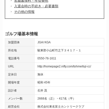
名義書換料・年会費他
入退会時の手続き・必要書類
その他の情報
ゴルフ場基本情報
加盟団体
JGA
KGA
所在地
駿東郡小山町竹之下３４１７－１
電話番号
0550-76-1611
URL
http://homepage2.nifty.com/tohmeifuji-cc/
定休日
無休
開場年度
昭和 45年
設計者
石井 茂
メンバー数
2668名（正）・417名（平）
経営会社
株式会社東名富士カントリークラブ