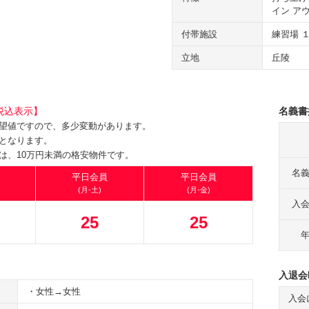
イン ア
付帯施設
練習場 
立地
丘陵
税込表示】
名義書
望値ですので、多少変動があります。
となります。
は、10万円未満の格安物件です。
名
平日会員
平日会員
(月-土)
(月-金)
入
25
25
入退会
・女性→女性
入会