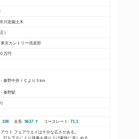
年
市川造園土木
（正）
 東京カントリー倶楽部
０万円
・秦野中井ＩＣより５km
・秦野駅
り
 108
全長:
9637 Ｙ
コースレート:
71.1
 アウト フェアウエイは十分な広さがある。
、打ち下ろにより球趣を盛り上げ豪快に楽しめる