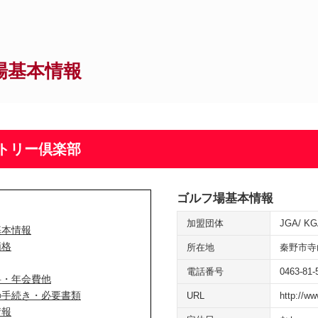
場基本情報
トリー倶楽部
ゴルフ場基本情報
加盟団体
JGA
KG
基本情報
価格
所在地
秦野市寺
電話番号
0463-81-
料・年会費他
の手続き・必要書類
URL
http://ww
情報