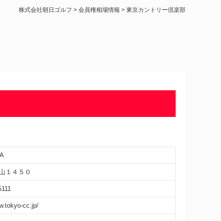
株式会社朝日ゴルフ
>
会員権相場情報
>
東京カントリー倶楽部
A
山１４５０
5111
w.tokyo-cc.jp/