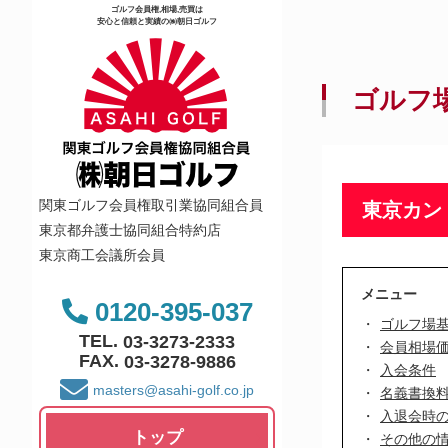
ゴルフ会員権,相場,売買は
安心と信頼と実績の㈱朝日ゴルフ
ゴルフ
関東ゴルフ会員権取引業協同組合員
東京カン
東京都弁護士協同組合特約店
東京商工会議所会員
メニュー
0120-395-037
ゴルフ場
TEL.
03-3273-2333
会員相場
FAX.
03-3278-9886
入会条件
masters@asahi-golf.co.jp
名義書換
入退会時
トップ
その他の