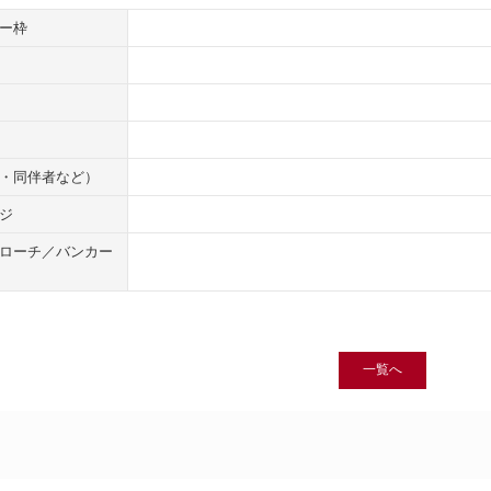
ー枠
・同伴者など）
ジ
ローチ／バンカー
一覧へ