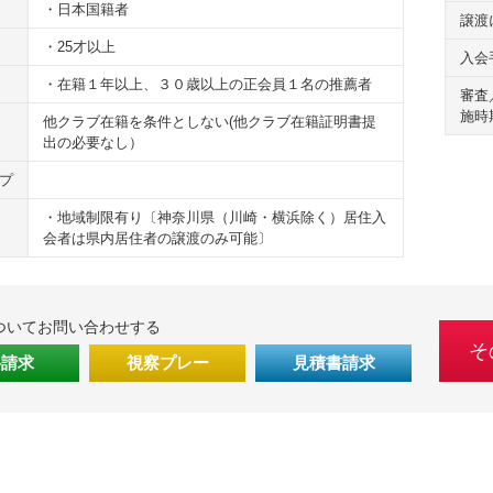
・日本国籍者
譲渡
・25才以上
入会
・在籍１年以上、３０歳以上の正会員１名の推薦者
審査
施時
他クラブ在籍を条件としない(他クラブ在籍証明書提
出の必要なし）
プ
・地域制限有り〔神奈川県（川崎・横浜除く）居住入
会者は県内居住者の譲渡のみ可能〕
ついてお問い合わせする
そ
料請求
視察プレー
見積書請求