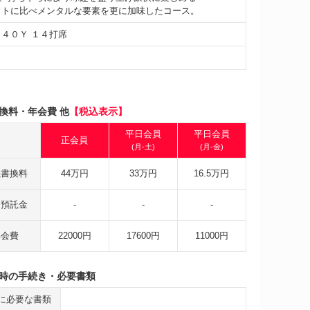
ウトに比べメンタルな要素を更に加味したコース。
１４０Ｙ １４打席
換料・年会費 他
【税込表示】
平日会員
平日会員
正会員
(月-土)
(月-金)
義書換料
44万円
33万円
16.5万円
会預託金
-
-
-
年会費
22000円
17600円
11000円
時の手続き・必要書類
に必要な書類