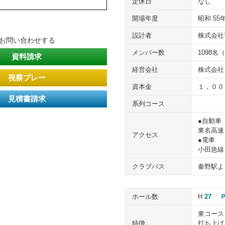
定休日
なし
開場年度
昭和 55
設計者
株式会社
てお問い合わせする
メンバー数
1098名
資料請求
経営会社
株式会社
視察プレー
資本金
１，００
見積書請求
系列コース
●自動車
東名高速
アクセス
●電車
小田急線
クラブバス
秦野駅よ
ホール数
H
27
Ｐ
東コース
特徴
打ち上げ