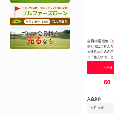
会員相場価格
【
※相場はご購入希
※価格は税込表示
※「格安物件」と
正会員
60
入会条件
女性入会