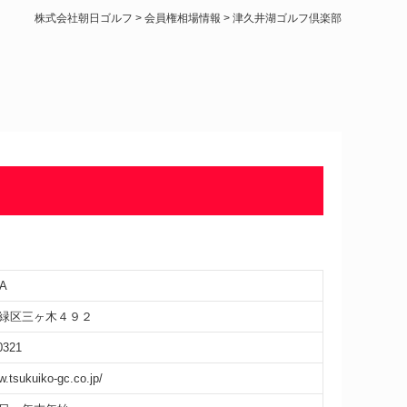
株式会社朝日ゴルフ
>
会員権相場情報
>
津久井湖ゴルフ倶楽部
A
緑区三ヶ木４９２
0321
w.tsukuiko-gc.co.jp/