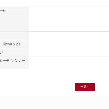
ー枠
・同伴者など）
ジ
ローチ／バンカー
一覧へ