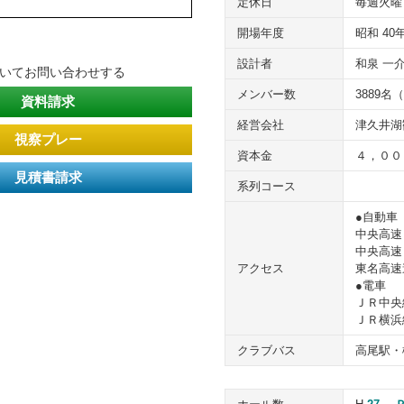
定休日
毎週火曜
開場年度
昭和 40
設計者
和泉 一
ついてお問い合わせする
メンバー数
3889名
資料請求
経営会社
津久井湖
視察プレー
資本金
４，００
見積書請求
系列コース
●自動車
中央高速
中央高速
アクセス
東名高速
●電車
ＪＲ中央
ＪＲ横浜
クラブバス
高尾駅・