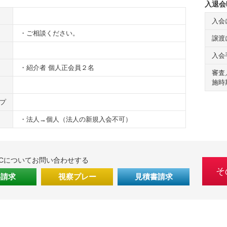
入退会
入会
・ご相談ください。
譲渡
入会
・紹介者 個人正会員２名
審査
施時
プ
・法人→個人（法人の新規入会不可）
Cについてお問い合わせする
そ
料請求
視察プレー
見積書請求