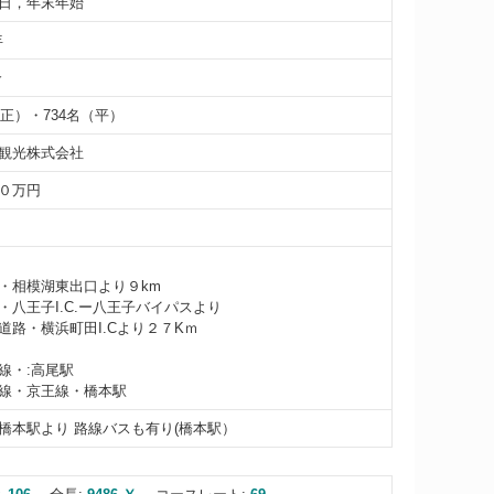
日，年末年始
年
介
（正）・734名（平）
観光株式会社
０万円
・相模湖東出口より９km
・八王子I.C.ー八王子バイパスより
道路・横浜町田I.Cより２７Kｍ
線・:高尾駅
線・京王線・橋本駅
橋本駅より 路線バスも有り(橋本駅）