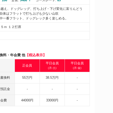
 106
全長:
9486 Ｙ
コースレート:
69
谷越え、ドッグレッグ、打ち上げ・下げ変化に富りんどう
自体はフラットで打ち上げも少ない山吹
中一番フラット、ドッグレック多く楽しめる。
３５ｍ １２打席
換料・年会費 他
【税込表示】
平日会員
平日会員
正会員
(月-土)
(月-金)
義書換料
55万円
38.5万円
-
会預託金
-
-
-
年会費
44000円
33000円
-