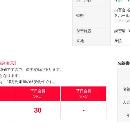
ホール数
H
27
Ｐ
白百合 
特徴
各ホール
３コース
付帯施設
練習場 
立地
丘陵
税込表示】
名義書
望値ですので、多少変動があります。
となります。
は、10万円未満の格安物件です。
名
平日会員
平日会員
(月-土)
(月-金)
入
30
-