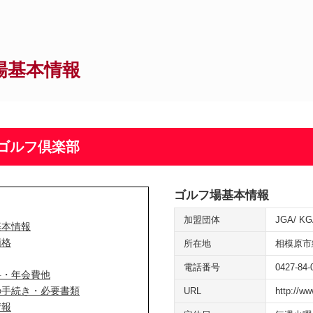
場基本情報
ゴルフ倶楽部
ゴルフ場基本情報
加盟団体
JGA
KG
基本情報
価格
所在地
相模原市
電話番号
0427-84-
料・年会費他
の手続き・必要書類
URL
http://ww
情報