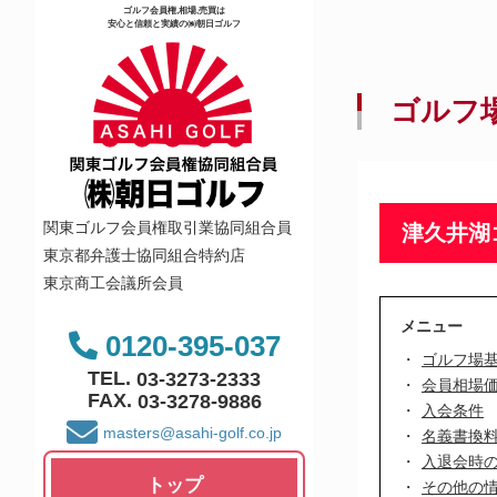
ゴルフ会員権,相場,売買は
安心と信頼と実績の㈱朝日ゴルフ
ゴルフ
関東ゴルフ会員権取引業協同組合員
津久井湖
東京都弁護士協同組合特約店
東京商工会議所会員
メニュー
0120-395-037
ゴルフ場
TEL.
03-3273-2333
会員相場
FAX.
03-3278-9886
入会条件
masters@asahi-golf.co.jp
名義書換
入退会時
トップ
その他の