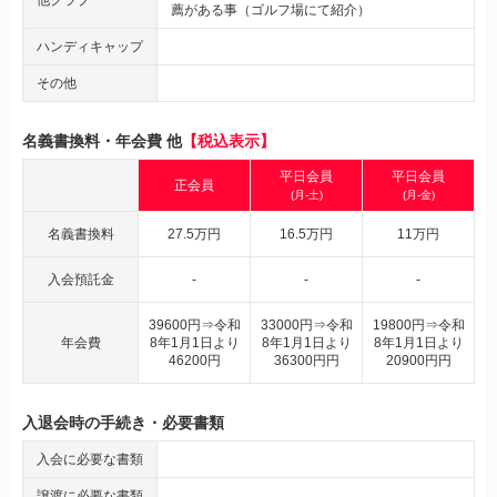
薦がある事（ゴルフ場にて紹介）
ハンディキャップ
その他
名義書換料・年会費 他
【税込表示】
平日会員
平日会員
正会員
(月-土)
(月-金)
名義書換料
27.5万円
16.5万円
11万円
入会預託金
-
-
-
39600円⇒令和
33000円⇒令和
19800円⇒令和
年会費
8年1月1日より
8年1月1日より
8年1月1日より
46200円
36300円円
20900円円
入退会時の手続き・必要書類
入会に必要な書類
譲渡に必要な書類