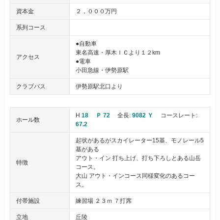
資本金
２，０００万円
系列コース
●自動車
東名高速・厚木ＩＣより１２km
アクセス
●電車
小田急線・伊勢原駅
クラブバス
伊勢原駅北口より
H
18
Ｐ 72
全長:
9082 Ｙ
コースレート:
ホール数
67.2
起状があるがスカイレーター15基、モノレール5
基がある
アウト・イン 打ち上げ、打ち下ろしとある山岳
特徴
コース。
大山 アウト・インコース同様変化のあるコー
ス。
付帯施設
練習場 ２３ｍ ７打席
立地
丘陵