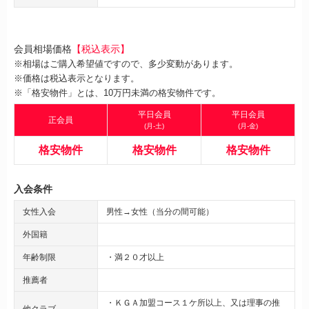
会員相場価格
【税込表示】
※相場はご購入希望値ですので、多少変動があります。
※価格は税込表示となります。
※「格安物件」とは、10万円未満の格安物件です。
平日会員
平日会員
正会員
(月-土)
(月-金)
格安物件
格安物件
格安物件
入会条件
女性入会
男性→女性（当分の間可能）
外国籍
年齢制限
・満２０才以上
推薦者
・ＫＧＡ加盟コース１ケ所以上、又は理事の推
他クラブ