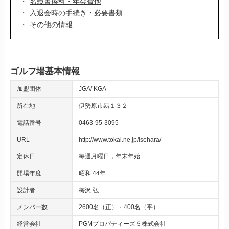
名義書換料・年会費他
入退会時の手続き・必要書類
その他の情報
ゴルフ場基本情報
加盟団体
JGA
KGA
所在地
伊勢原市易１３２
電話番号
0463-95-3095
URL
http://www.tokai.ne.jp/isehara/
定休日
毎週月曜日，年末年始
開場年度
昭和 44年
設計者
梅沢 弘
メンバー数
2600名（正）・400名（平）
経営会社
PGMプロパティーズ５株式会社