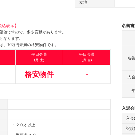
立地
税込表示】
名義書
望値ですので、多少変動があります。
となります。
は、10万円未満の格安物件です。
平日会員
平日会員
名
(月-土)
(月-金)
格安物件
-
入
入退会
入会
・２０才以上
譲渡