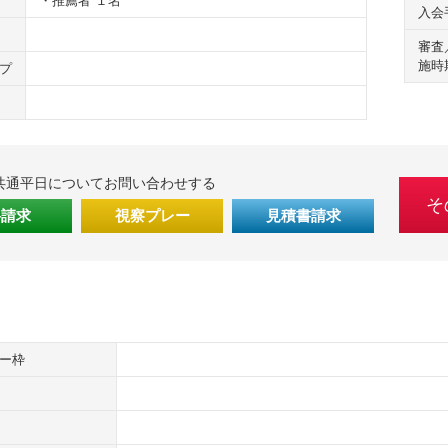
・推薦者 １名
入会
審査
施時
プ
共通平日についてお問い合わせする
そ
料請求
視察プレー
見積書請求
ー枠