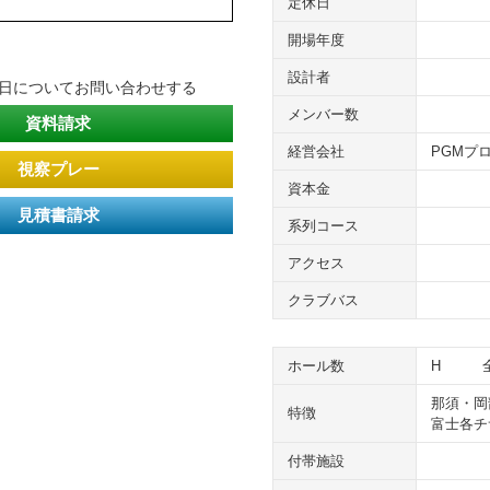
定休日
開場年度
設計者
平日についてお問い合わせする
メンバー数
資料請求
経営会社
PGMプ
視察プレー
資本金
見積書請求
系列コース
アクセス
クラブバス
ホール数
H
那須・岡
特徴
富士各チ
付帯施設