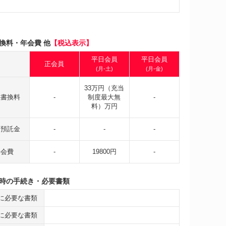
換料・年会費 他
【税込表示】
平日会員
平日会員
正会員
(月-土)
(月-金)
33万円（充当
義書換料
-
制度最大無
-
料）万円
会預託金
-
-
-
年会費
-
19800円
-
時の手続き・必要書類
に必要な書類
に必要な書類