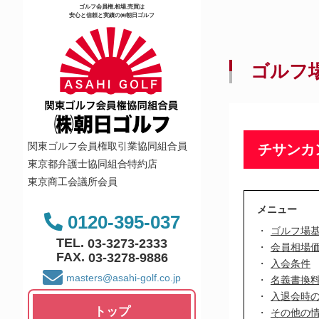
ゴルフ会員権,相場,売買は
安心と信頼と実績の㈱朝日ゴルフ
ゴルフ
関東ゴルフ会員権取引業協同組合員
チサンカ
東京都弁護士協同組合特約店
東京商工会議所会員
メニュー
0120-395-037
ゴルフ場
TEL.
03-3273-2333
会員相場
FAX.
03-3278-9886
入会条件
masters@asahi-golf.co.jp
名義書換
入退会時
トップ
その他の