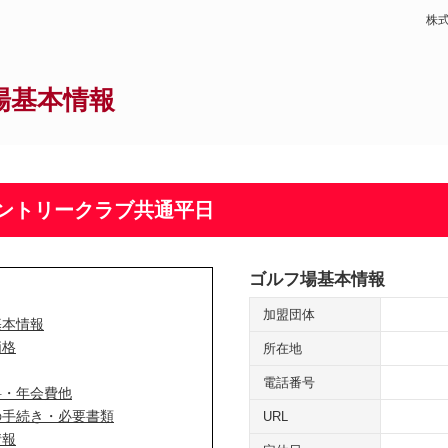
株
場基本情報
ントリークラブ共通平日
ゴルフ場基本情報
加盟団体
基本情報
価格
所在地
電話番号
料・年会費他
の手続き・必要書類
URL
情報