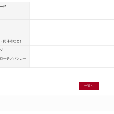
ー枠
・同伴者など）
ジ
ローチ／バンカー
一覧へ