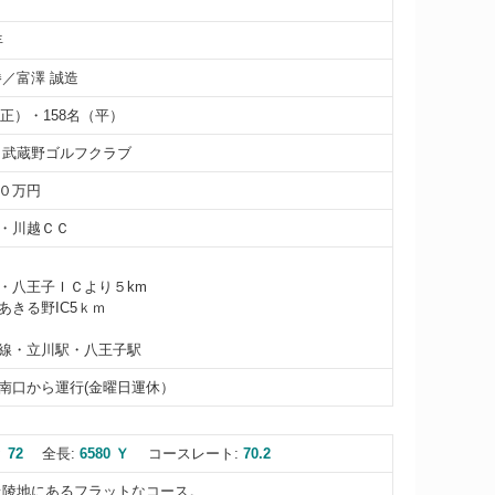
年
勝／富澤 誠造
（正）・158名（平）
 武蔵野ゴルフクラブ
０万円
・川越ＣＣ
・八王子ＩＣより５km
あきる野IC5ｋｍ
線・立川駅・八王子駅
南口から運行(金曜日運休）
 72
全長:
6580 Ｙ
コースレート:
70.2
丘陵地にあるフラットなコース。