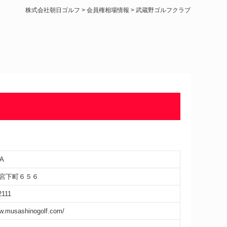
株式会社朝日ゴルフ
>
会員権相場情報
>
武蔵野ゴルフクラブ
A
宮下町６５６
2111
ww.musashinogolf.com/