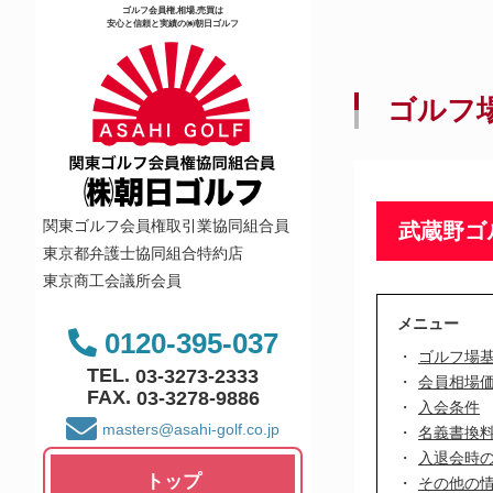
ゴルフ会員権,相場,売買は
安心と信頼と実績の㈱朝日ゴルフ
ゴルフ
関東ゴルフ会員権取引業協同組合員
武蔵野ゴ
東京都弁護士協同組合特約店
東京商工会議所会員
メニュー
0120-395-037
ゴルフ場
TEL.
03-3273-2333
会員相場
FAX.
03-3278-9886
入会条件
masters@asahi-golf.co.jp
名義書換
入退会時
トップ
その他の