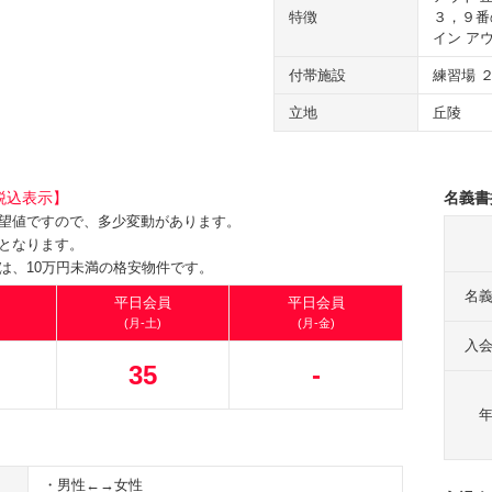
特徴
３，９番
イン ア
付帯施設
練習場 
立地
丘陵
税込表示】
名義書
望値ですので、多少変動があります。
となります。
は、10万円未満の格安物件です。
名
平日会員
平日会員
(月-土)
(月-金)
入
35
-
・男性←→女性