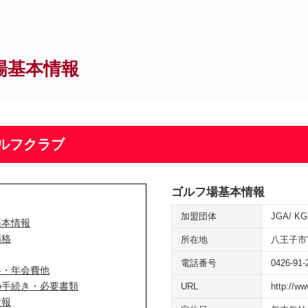
場基本情報
ルフクラブ
ゴルフ場基本情報
加盟団体
JGA
KG
基本情報
価格
所在地
八王子市
電話番号
0426-91-
料・年会費他
の手続き・必要書類
URL
http://w
情報