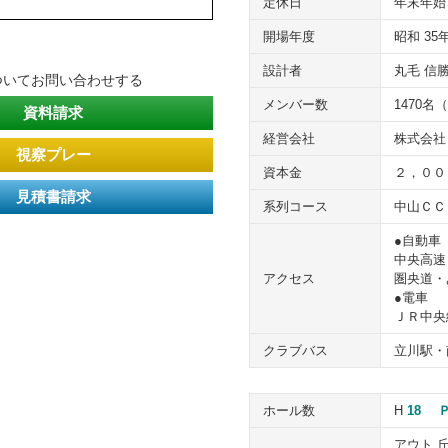
定休日
年末年始
開場年度
昭和 35
設計者
丸毛 信
ついてお問い合わせする
メンバー数
1470名
資料請求
経営会社
株式会社
視察プレー
資本金
２，００
見積書請求
系列コース
中山ＣＣ
●自動車
中央高速
アクセス
圏央道・
●電車
ＪＲ中央
クラブバス
立川駅・
ホール数
H
18
Ｐ
アウト 