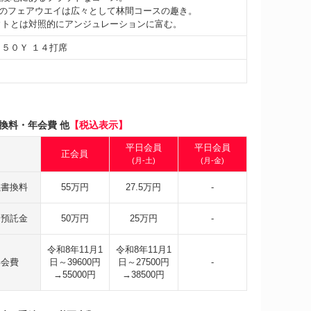
のフェアウエイは広々として林間コースの趣き。
ウトとは対照的にアンジュレーションに富む。
２５０Ｙ １４打席
換料・年会費 他
【税込表示】
平日会員
平日会員
正会員
(月-土)
(月-金)
義書換料
55万円
27.5万円
-
会預託金
50万円
25万円
-
令和8年11月1
令和8年11月1
年会費
日～39600円
日～27500円
-
→55000円
→38500円