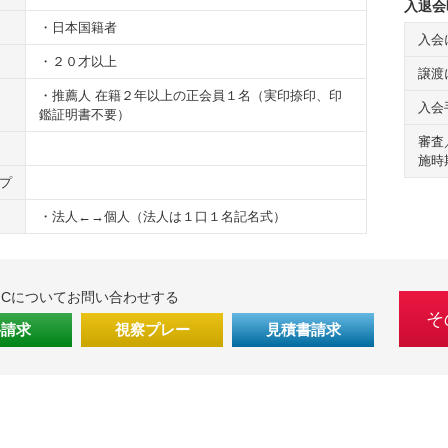
入退会
・日本国籍者
入会
・２０才以上
譲渡
・推薦人 在籍２年以上の正会員１名（実印捺印、印
入会
鑑証明書不要）
審査
施時
プ
・法人←→個人（法人は１口１名記名式）
GCについてお問い合わせする
そ
料請求
視察プレー
見積書請求