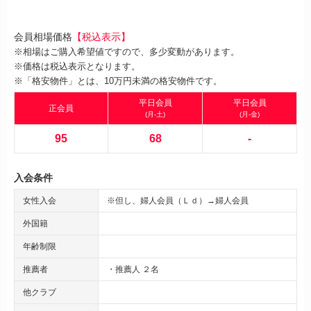
会員相場価格
【税込表示】
※相場はご購入希望値ですので、多少変動があります。
※価格は税込表示となります。
※「格安物件」とは、10万円未満の格安物件です。
平日会員
平日会員
正会員
(月-土)
(月-金)
95
68
-
入会条件
女性入会
※但し、婦人会員（Ｌｄ）→婦人会員
外国籍
年齢制限
推薦者
・推薦人 ２名
他クラブ