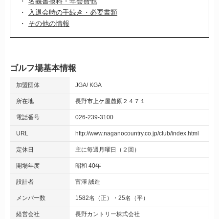
名義書換料・年会費他
入退会時の手続き・必要書類
その他の情報
ゴルフ場基本情報
加盟団体
JGA
KGA
所在地
長野市上ケ屋麓原２４７１
電話番号
026-239-3100
URL
http://www.naganocountry.co.jp/club/index.html
定休日
主に毎週月曜日（２回）
開場年度
昭和 40年
設計者
富澤 誠造
メンバー数
1582名（正）・25名（平）
経営会社
長野カントリー株式会社