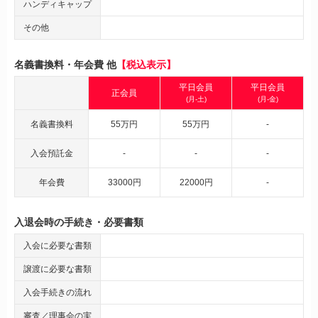
ハンディキャップ
その他
名義書換料・年会費 他
【税込表示】
平日会員
平日会員
正会員
(月-土)
(月-金)
名義書換料
55万円
55万円
-
入会預託金
-
-
-
年会費
33000円
22000円
-
入退会時の手続き・必要書類
入会に必要な書類
譲渡に必要な書類
入会手続きの流れ
審査／理事会の実