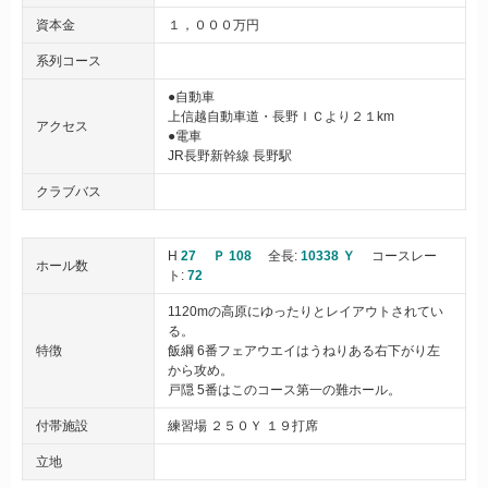
資本金
１，０００万円
系列コース
●自動車
上信越自動車道・長野ＩＣより２１km
アクセス
●電車
JR長野新幹線 長野駅
クラブバス
H
27
Ｐ 108
全長:
10338 Ｙ
コースレー
ホール数
ト:
72
1120mの高原にゆったりとレイアウトされてい
る。
特徴
飯綱 6番フェアウエイはうねりある右下がり左
から攻め。
戸隠 5番はこのコース第一の難ホール。
付帯施設
練習場 ２５０Ｙ １９打席
立地