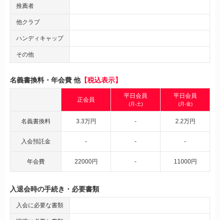
推薦者
他クラブ
ハンディキャップ
その他
名義書換料・年会費 他
【税込表示】
平日会員
平日会員
正会員
(月-土)
(月-金)
名義書換料
3.3万円
-
2.2万円
入会預託金
-
-
-
年会費
22000円
-
11000円
入退会時の手続き・必要書類
入会に必要な書類