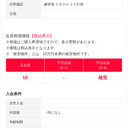
付帯施設
練習場 １８０ｍ ２０打席
立地
会員相場価格
【税込表示】
※相場はご購入希望値ですので、多少変動があります。
※価格は税込表示となります。
※「格安物件」とは、10万円未満の格安物件です。
平日会員
平日会員
正会員
(月-土)
(月-金)
10
-
格安
入会条件
女性入会
外国籍
・特になし
年齢制限