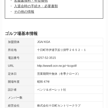
名義書換料・年会費他
入退会時の手続き・必要書類
その他の情報
ゴルフ場基本情報
加盟団体
JGA
KGA
所在地
十日町市伊達字反り掛甲２６５２－１
電話番号
0257-52-3515
URL
http://www8.ocn.ne.jp/~tccgolf/
定休日
営業期間中無休（冬季クローズ）
開場年度
昭和 47年
設計者
ベンツ＆ポーレット社
メンバー数
経営会社
株式会社十日町カントリークラブ