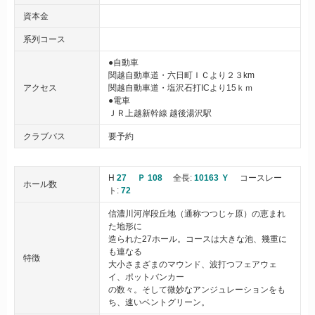
資本金
系列コース
●自動車
関越自動車道・六日町ＩＣより２３km
アクセス
関越自動車道・塩沢石打ICより15ｋｍ
●電車
ＪＲ上越新幹線 越後湯沢駅
クラブバス
要予約
H
27
Ｐ 108
全長:
10163 Ｙ
コースレー
ホール数
ト:
72
信濃川河岸段丘地（通称つつじヶ原）の恵まれ
た地形に
造られた27ホール。コースは大きな池、幾重に
も連なる
特徴
大小さまざまのマウンド、波打つフェアウェ
イ、ポットバンカー
の数々。そして微妙なアンジュレーションをも
ち、速いベントグリーン。