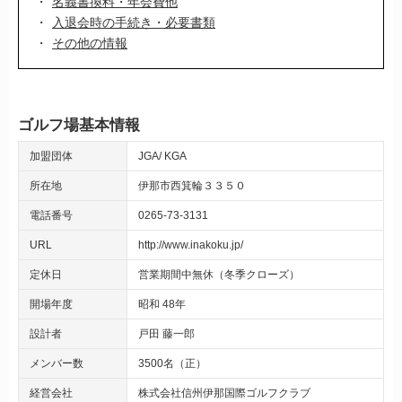
名義書換料・年会費他
入退会時の手続き・必要書類
その他の情報
ゴルフ場基本情報
加盟団体
JGA
KGA
所在地
伊那市西箕輪３３５０
電話番号
0265-73-3131
URL
http://www.inakoku.jp/
定休日
営業期間中無休（冬季クローズ）
開場年度
昭和 48年
設計者
戸田 藤一郎
メンバー数
3500名（正）
経営会社
株式会社信州伊那国際ゴルフクラブ