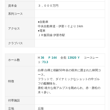
資本金
３，０００万円
系列コース
●自動車
中央自動車道・伊那ＩＣより３km
アクセス
●電車
ＪＲ飯田線 伊那市駅
クラブバス
H
36
Ｐ 144
全長:
13920 Ｙ
コースレー
ホール数
ト:
73.3
白樺 白樺と樹齢50年余の樹木に囲まれた林間コ
ース。
フラットで、ダイナミックなショットの中ゴル
特徴
フの醍醐味を。
唐松 雄大な南アルプスを眺められ、赤・唐松の
木々多い。
付帯施設
立地
丘陵