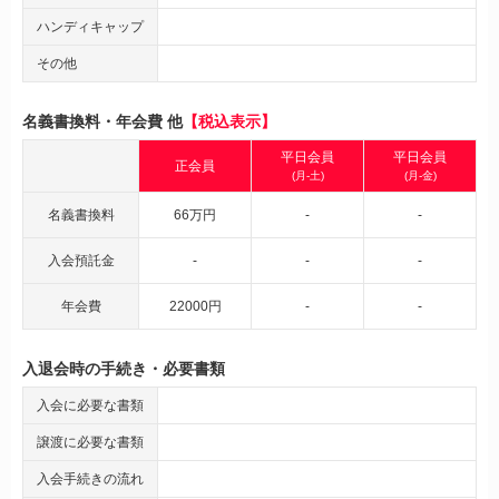
ハンディキャップ
その他
名義書換料・年会費 他
【税込表示】
平日会員
平日会員
正会員
(月-土)
(月-金)
名義書換料
66万円
-
-
入会預託金
-
-
-
年会費
22000円
-
-
入退会時の手続き・必要書類
入会に必要な書類
譲渡に必要な書類
入会手続きの流れ