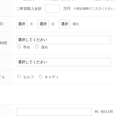
ご希望購入金額
万円
※税込価格でご入力ください
日
月
日
曜日
時間
早め
遅め
イル
セルフ
キャディ
例）朝日太郎