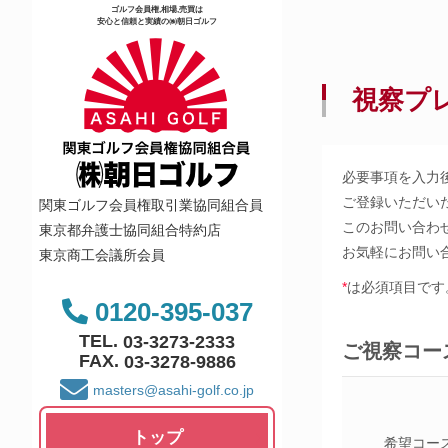
ゴルフ会員権,相場,売買は
安心と信頼と実績の㈱朝日ゴルフ
視察プ
必要事項を入力
ご登録いただい
関東ゴルフ会員権取引業協同組合員
このお問い合わ
東京都弁護士協同組合特約店
お気軽にお問い
東京商工会議所会員
*
は必須項目です
0120-395-037
TEL.
03-3273-2333
ご視察コー
FAX.
03-3278-9886
masters@asahi-golf.co.jp
トップ
希望コー