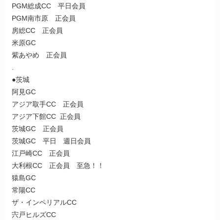
PGM総成CC 平日会員
PGM南市原 正会員
房総CC 正会員
米原GC
紫あやめ 正会員
.
●茨城
阿見GC
アジア取手CC 正会員
アジア下館CC 正会員
茨城GC 正会員
茨城GC 平日 週日会員
江戸崎CC 正会員
大利根CC 正会員 至急！！
猿島GC
常陽CC
ザ・インペリアルCC
宍戸ヒルズCC