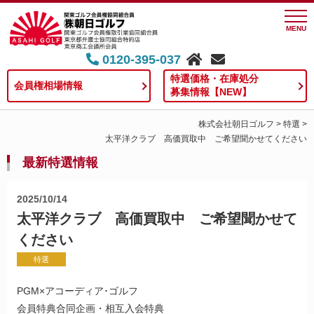
MENU
0120-395-037
特選価格・在庫処分
会員権相場情報
募集情報【NEW】
株式会社朝日ゴルフ
>
特選
>
太平洋クラブ 高価買取中 ご希望聞かせてください
最新特選情報
2025/10/14
太平洋クラブ 高価買取中 ご希望聞かせて
ください
特選
PGM×アコーディア･ゴルフ
会員特典合同企画・相互入会特典