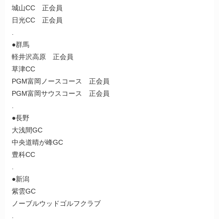
城山CC 正会員
日光CC 正会員
.
●群馬
軽井沢高原 正会員
草津CC
PGM富岡ノースコース 正会員
PGM富岡サウスコース 正会員
.
●長野
大浅間GC
中央道晴が峰GC
豊科CC
.
●新潟
紫雲GC
ノーブルウッドゴルフクラブ
.