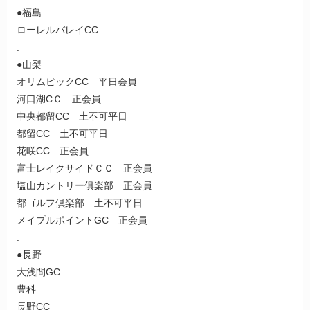
●福島
ローレルバレイCC
.
●山梨
オリムピックCC 平日会員
河口湖CＣ 正会員
中央都留CC 土不可平日
都留CC 土不可平日
花咲CC 正会員
富士レイクサイドＣＣ 正会員
塩山カントリー俱楽部 正会員
都ゴルフ倶楽部 土不可平日
メイプルポイントGC 正会員
.
●長野
大浅間GC
豊科
長野CC