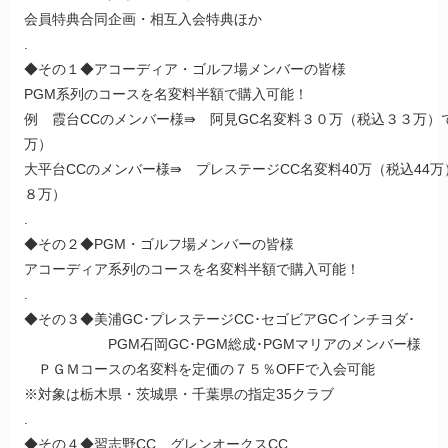
会員特典合同企画・相互入会特典ほか
.
◆その１◆アコーディア・ゴルフ場メンバーの皆様
PGM系列のコースを名変料半額で購入可能！
例 霞台CCのメンバー様⇛ 阿見GC名変料３０万（税込３３万）
万）
大平台CCのメンバー様⇛ プレステージCC名変料40万（税込44
８万）
.
◆その２◆PGM・ゴルフ場メンバーの皆様
アコーディア系列のコースを名変料半額で購入可能！
.
◆その３◆美浦GC･プレステージCC･セゴビアGCインチヨダ･
PGM石岡GC･PGM総成･PGMマリアのメンバー様
ＰＧＭコースの名変料を定価の７５％OFFで入会可能
※対象は栃木県・茨城県・千葉県の指定35クラブ
.
◆その４◆習志野CC、グレンオークスCC